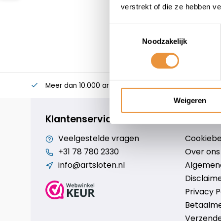
verstrekt of die ze hebben v
Toestemmingsselectie
Noodzakelijk
Meer dan 10.000 artikelen
Alles voor uw twee
Weigeren
Klantenservice
Veelgestelde vragen
Cookiebe
+31 78 780 2330
Over ons
info@artsloten.nl
Algemen
Disclaim
Privacy P
Betaalm
Verzende