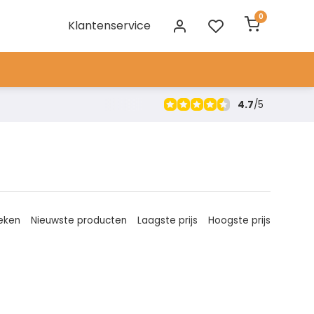
0
Klantenservice
4.7
/
5
eken
Nieuwste producten
Laagste prijs
Hoogste prijs