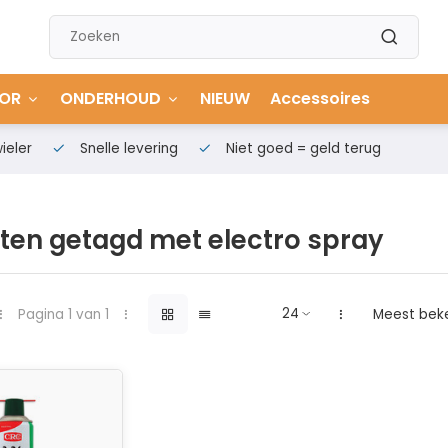
OR
ONDERHOUD
NIEUW
Accessoires
ieler
Snelle levering
Niet goed = geld terug
ten getagd met electro spray
Pagina 1 van 1
Meest bek