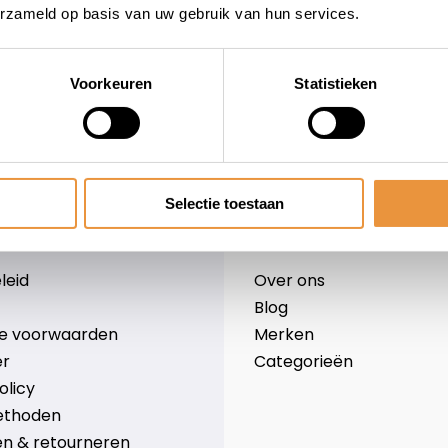
erzameld op basis van uw gebruik van hun services.
Voorkeuren
Statistieken
wieler
Snelle levering
Niet goed = geld terug
Selectie toestaan
Informatie
leid
Over ons
Blog
e voorwaarden
Merken
er
Categorieën
olicy
ethoden
n & retourneren