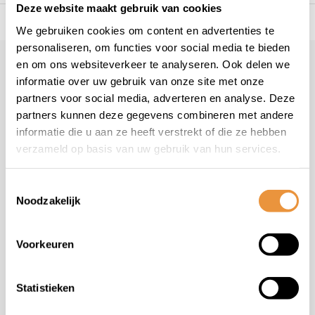
Deze website maakt gebruik van cookies
s voor uw tweewieler
Snelle levering
Niet goed = geld t
We gebruiken cookies om content en advertenties te
personaliseren, om functies voor social media te bieden
en om ons websiteverkeer te analyseren. Ook delen we
Klantenservice
geopend
informatie over uw gebruik van onze site met onze
Veelgestelde vragen
partners voor social media, adverteren en analyse. Deze
+31 78 780 2330
partners kunnen deze gegevens combineren met andere
informatie die u aan ze heeft verstrekt of die ze hebben
info@artsloten.nl
verzameld op basis van uw gebruik van hun services.
Toestemmingsselectie
Noodzakelijk
Handige pagina's
Voorkeuren
Informatie
Statistieken
Contactgegevens