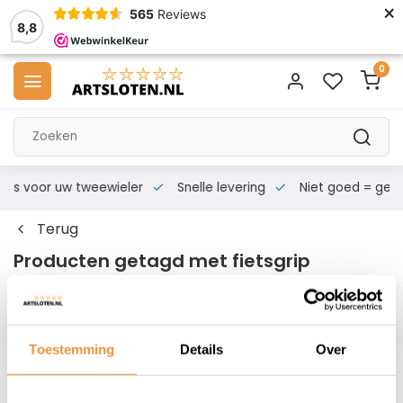
×
565
Reviews
8,8
0
s voor uw tweewieler
Snelle levering
Niet goed = geld te
Terug
Producten getagd met fietsgrip
Filters
Toestemming
Details
Over