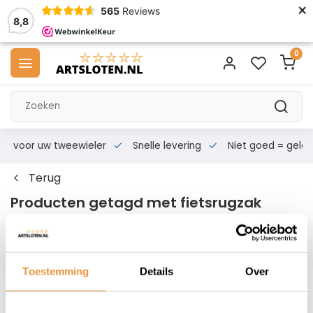
×
565
Reviews
8,8
0
s voor uw tweewieler
Snelle levering
Niet goed = geld te
Terug
Producten getagd met fietsrugzak
Filters
Toestemming
Details
Over