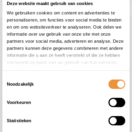
Deze website maakt gebruik van cookies
s voor uw tweewieler
Snelle levering
Niet goed = geld t
We gebruiken cookies om content en advertenties te
personaliseren, om functies voor social media te bieden
en om ons websiteverkeer te analyseren. Ook delen we
Klantenservice
informatie over uw gebruik van onze site met onze
Veelgestelde vragen
partners voor social media, adverteren en analyse. Deze
+31 78 780 2330
partners kunnen deze gegevens combineren met andere
informatie die u aan ze heeft verstrekt of die ze hebben
info@artsloten.nl
verzameld op basis van uw gebruik van hun services.
Toestemmingsselectie
Noodzakelijk
Handige pagina's
Voorkeuren
Informatie
Statistieken
Contactgegevens