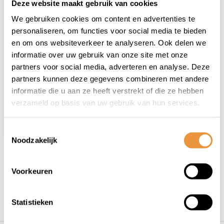
Deze website maakt gebruik van cookies
(0)
(0)
We gebruiken cookies om content en advertenties te
Lakstift zilver
Spuitvet wit
personaliseren, om functies voor social media te bieden
en om ons websiteverkeer te analyseren. Ook delen we
informatie over uw gebruik van onze site met onze
Op voorraad
Op voorraad
partners voor social media, adverteren en analyse. Deze
partners kunnen deze gegevens combineren met andere
14,95
21,14
12,45
informatie die u aan ze heeft verstrekt of die ze hebben
verzameld op basis van uw gebruik van hun services.
Toestemmingsselectie
Noodzakelijk
1
Voorkeuren
Statistieken