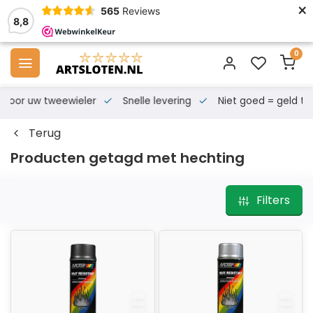
×
565
Reviews
8,8
0
s voor uw tweewieler
Snelle levering
Niet goed = geld te
Terug
Producten getagd met hechting
Filters