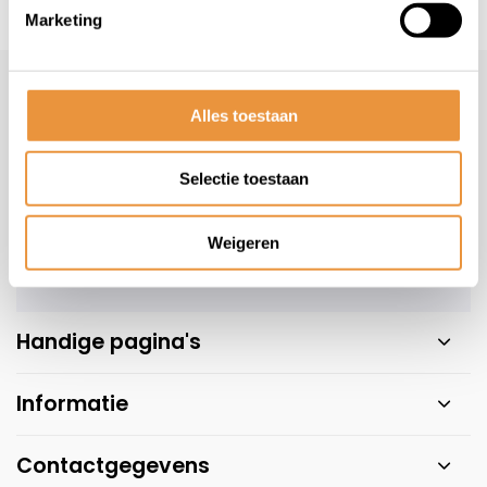
Marketing
s voor uw tweewieler
Snelle levering
Niet goed = geld t
Klantenservice
Alles toestaan
Veelgestelde vragen
+31 78 780 2330
Selectie toestaan
info@artsloten.nl
Weigeren
Handige pagina's
Informatie
Contactgegevens