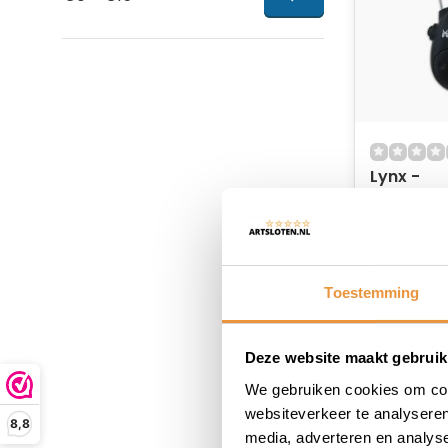
Lynx -
Multifunc
kabelslot 
Op voor
12,95
Toestemming
Deze website maakt gebruik
We gebruiken cookies om cont
websiteverkeer te analyseren
8,8
media, adverteren en analys