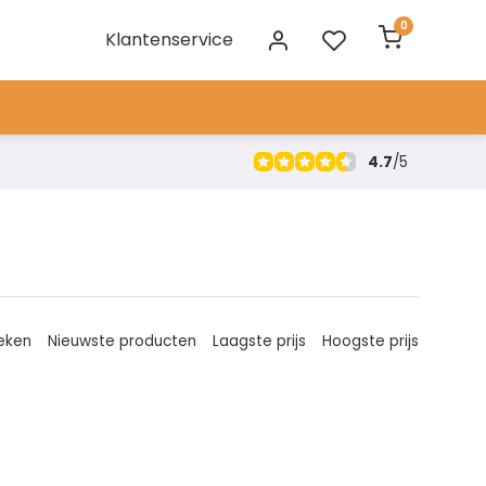
0
Klantenservice
4.7
/
5
eken
Nieuwste producten
Laagste prijs
Hoogste prijs