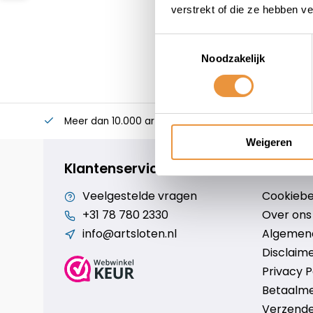
verstrekt of die ze hebben v
Toestemmingsselectie
Noodzakelijk
Meer dan 10.000 artikelen
Alles voor uw twee
Weigeren
Klantenservice
Veelgestelde vragen
Cookiebe
+31 78 780 2330
Over ons
info@artsloten.nl
Algemen
Disclaim
Privacy P
Betaalm
Verzende