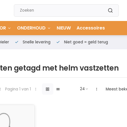
OR
ONDERHOUD
NIEUW
Accessoires
ieler
Snelle levering
Niet goed = geld terug
ten getagd met helm vastzetten
Pagina 1 van 1
Meest bek