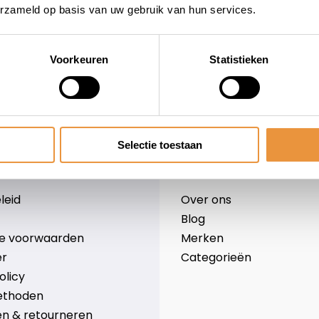
erzameld op basis van uw gebruik van hun services.
Voorkeuren
Statistieken
wieler
Snelle levering
Niet goed = geld terug
Selectie toestaan
Informatie
leid
Over ons
Blog
e voorwaarden
Merken
er
Categorieën
olicy
ethoden
n & retourneren