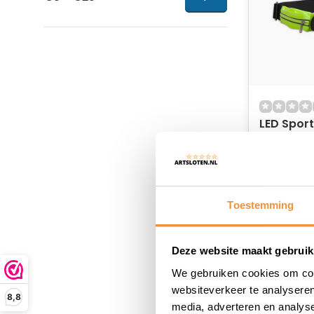
LED Sport
hardloop
(dubbel)
Op voor
18,73
Toestemming
Deze website maakt gebruik
We gebruiken cookies om cont
websiteverkeer te analyseren
8,8
media, adverteren en analys