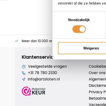
verstrekt of die ze hebben v
Toestemmingsselectie
Noodzakelijk
Meer dan 10.000 artikelen
Alles voor uw twee
Weigeren
Klantenservice
Veelgestelde vragen
Cookiebe
+31 78 780 2330
Over ons
info@artsloten.nl
Algemen
Disclaim
Privacy P
Betaalm
Verzende