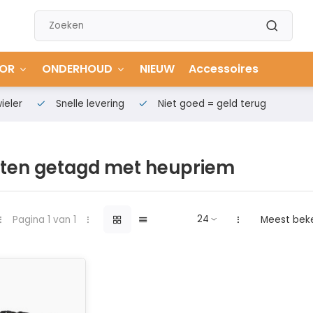
OR
ONDERHOUD
NIEUW
Accessoires
ieler
Snelle levering
Niet goed = geld terug
ten getagd met heupriem
Pagina 1 van 1
Meest bek