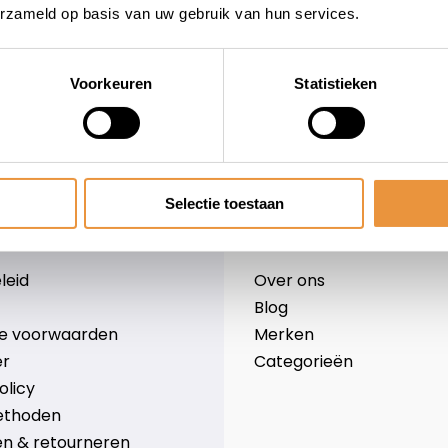
erzameld op basis van uw gebruik van hun services.
Voorkeuren
Statistieken
wieler
Snelle levering
Niet goed = geld terug
Selectie toestaan
Informatie
leid
Over ons
Blog
e voorwaarden
Merken
er
Categorieën
olicy
ethoden
n & retourneren