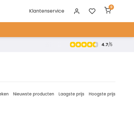
0
Klantenservice
4.7
/
5
eken
Nieuwste producten
Laagste prijs
Hoogste prijs