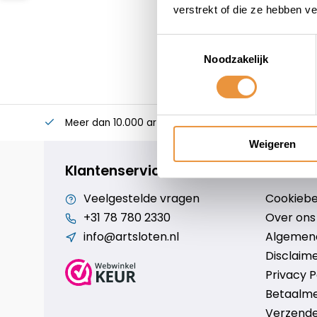
verstrekt of die ze hebben v
Toestemmingsselectie
Noodzakelijk
Meer dan 10.000 artikelen
Alles voor uw twee
Weigeren
Klantenservice
Veelgestelde vragen
Cookiebe
+31 78 780 2330
Over ons
info@artsloten.nl
Algemen
Disclaim
Privacy P
Betaalm
Verzende