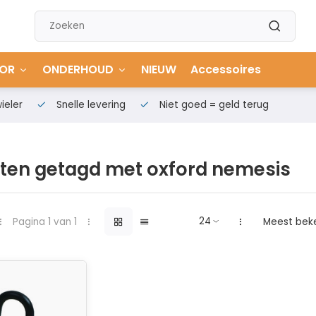
OR
ONDERHOUD
NIEUW
Accessoires
ieler
Snelle levering
Niet goed = geld terug
ten getagd met oxford nemesis
Pagina 1 van 1
Meest bek