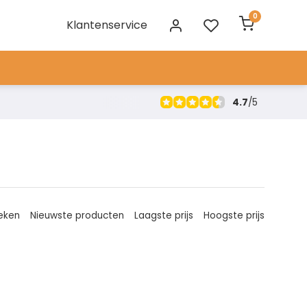
0
Klantenservice
4.7
/
5
eken
Nieuwste producten
Laagste prijs
Hoogste prijs