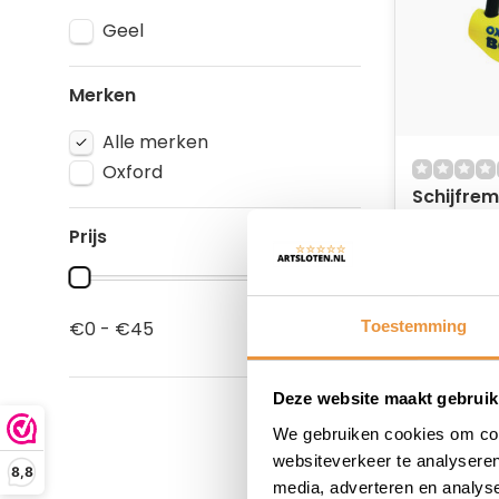
Geel
Merken
Alle merken
Oxford
Schijfrem
MBT 4075
Prijs
Nemesis
Niet op
44,95
Toestemming
€0 - €45
Deze website maakt gebruik
We gebruiken cookies om cont
websiteverkeer te analyseren
8,8
media, adverteren en analys