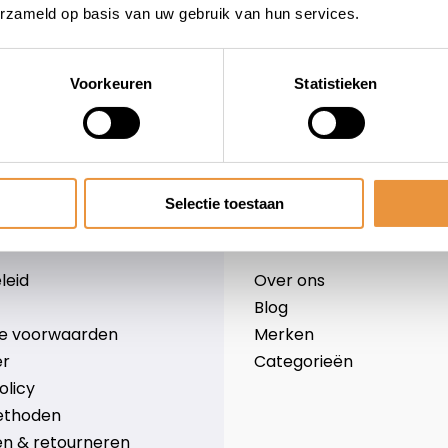
erzameld op basis van uw gebruik van hun services.
Voorkeuren
Statistieken
wieler
Snelle levering
Niet goed = geld terug
Selectie toestaan
Informatie
leid
Over ons
Blog
e voorwaarden
Merken
er
Categorieën
olicy
ethoden
n & retourneren