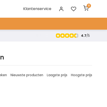
0
Klantenservice
4.7
/
5
en
eken
Nieuwste producten
Laagste prijs
Hoogste prijs