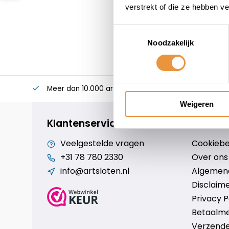
verstrekt of die ze hebben v
Toestemmingsselectie
Noodzakelijk
Meer dan 10.000 artikelen
Alles voor uw twee
Weigeren
Klantenservice
Veelgestelde vragen
Cookiebe
+31 78 780 2330
Over ons
info@artsloten.nl
Algemen
Disclaim
Privacy P
Betaalm
Verzende