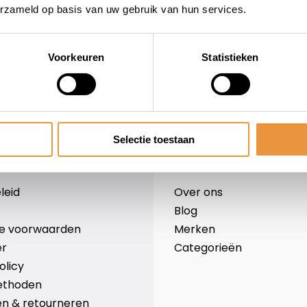
erzameld op basis van uw gebruik van hun services.
Voorkeuren
Statistieken
wieler
Snelle levering
Niet goed = geld terug
Selectie toestaan
Informatie
leid
Over ons
Blog
e voorwaarden
Merken
er
Categorieën
olicy
ethoden
n & retourneren