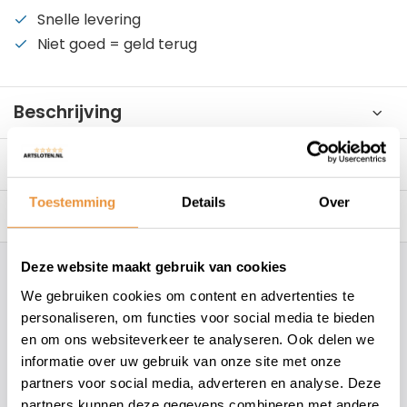
Snelle levering
Niet goed = geld terug
Beschrijving
Specificaties
Toestemming
Details
Over
Reviews
10/10
Deze website maakt gebruik van cookies
Hoe kunnen wij je helpen?
We gebruiken cookies om content en advertenties te
personaliseren, om functies voor social media te bieden
+31 78 780 2330
en om ons websiteverkeer te analyseren. Ook delen we
informatie over uw gebruik van onze site met onze
info@artsloten.nl
partners voor social media, adverteren en analyse. Deze
partners kunnen deze gegevens combineren met andere