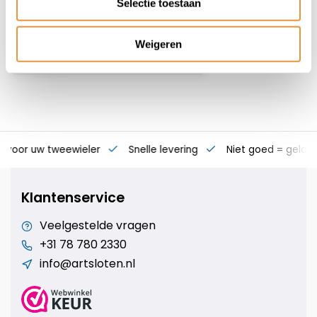
Selectie toestaan
126,95
Weigeren
s voor uw tweewieler
Snelle levering
Niet goed = geld t
Klantenservice
Veelgestelde vragen
+31 78 780 2330
info@artsloten.nl