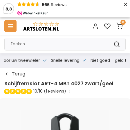
×
565
Reviews
8,8
0
s voor uw tweewieler
Snelle levering
Niet goed = geld te
Terug
Schijfremslot ART-4 MBT 4027 zwart/geel
10/10 (1 Reviews)