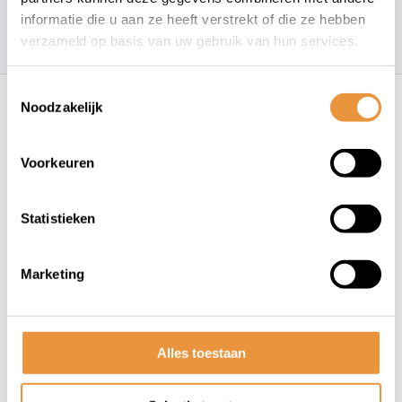
informatie die u aan ze heeft verstrekt of die ze hebben
157
klanten geven een
4.7
/
5
op
verzameld op basis van uw gebruik van hun services.
Recent bekeken
Toestemmingsselectie
Noodzakelijk
Voorkeuren
Statistieken
Marketing
(1)
Schijfremslot ART-4 MBT
4027 zwart/geel
Op voorraad
Alles toestaan
139,95