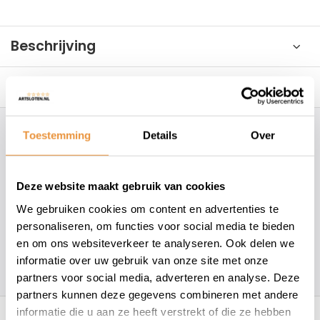
Beschrijving
Reviews
0/10
Toestemming
Details
Over
Hoe kunnen wij je helpen?
+31 78 780 2330
Deze website maakt gebruik van cookies
We gebruiken cookies om content en advertenties te
info@artsloten.nl
personaliseren, om functies voor social media te bieden
en om ons websiteverkeer te analyseren. Ook delen we
informatie over uw gebruik van onze site met onze
157
klanten geven een
4.7
/
5
op
partners voor social media, adverteren en analyse. Deze
partners kunnen deze gegevens combineren met andere
Recent bekeken
informatie die u aan ze heeft verstrekt of die ze hebben