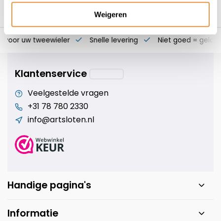
Weigeren
s voor uw tweewieler
Snelle levering
Niet goed = geld t
Klantenservice
Veelgestelde vragen
+31 78 780 2330
info@artsloten.nl
Handige pagina's
Informatie