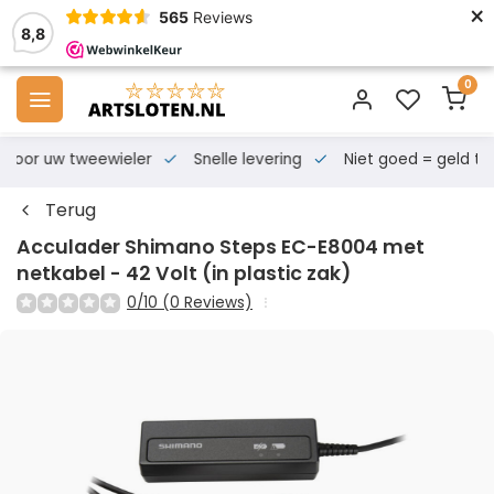
×
565
Reviews
8,8
0
s voor uw tweewieler
Snelle levering
Niet goed = geld te
Terug
Acculader Shimano Steps EC-E8004 met
netkabel - 42 Volt (in plastic zak)
0/10 (0 Reviews)