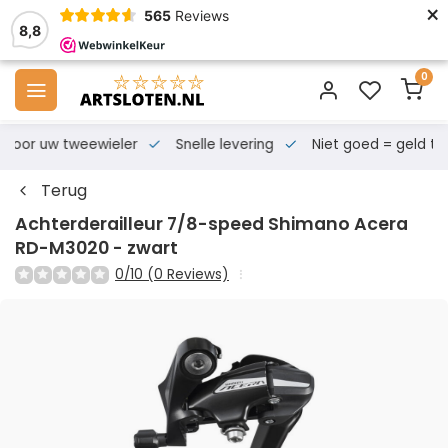
×
565
Reviews
8,8
0
s voor uw tweewieler
Snelle levering
Niet goed = geld te
Terug
Achterderailleur 7/8-speed Shimano Acera
RD-M3020 - zwart
0/10 (0 Reviews)