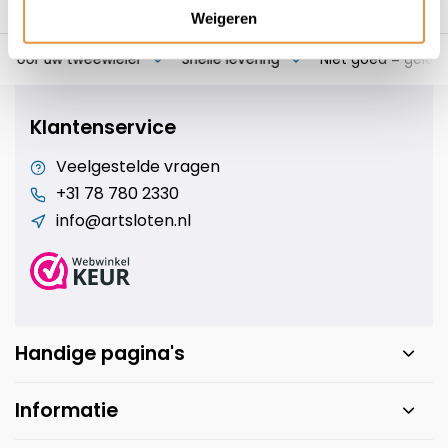
Weigeren
s voor uw tweewieler
Snelle levering
Niet goed = geld t
Klantenservice
Veelgestelde vragen
+31 78 780 2330
info@artsloten.nl
Handige pagina's
Informatie