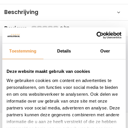
Beschrijving
Reviews
0/10
Hoe kunnen wij je helpen?
Toestemming
Details
Over
+31 78 780 2330
Deze website maakt gebruik van cookies
info@artsloten.nl
We gebruiken cookies om content en advertenties te
personaliseren, om functies voor social media te bieden
en om ons websiteverkeer te analyseren. Ook delen we
157
klanten geven een
4.7
/
5
op
informatie over uw gebruik van onze site met onze
partners voor social media, adverteren en analyse. Deze
Recent bekeken
partners kunnen deze gegevens combineren met andere
informatie die u aan ze heeft verstrekt of die ze hebben