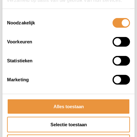
Toestemmingsselectie
Noodzakelijk
Voorkeuren
(0)
Achterlicht iGSPORT Radar
Statistieken
SR30
Op voorraad
Marketing
127,95
Alles toestaan
Selectie toestaan