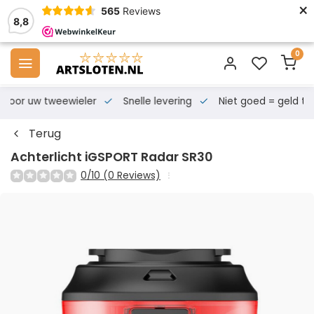
×
565
Reviews
8,8
0
s voor uw tweewieler
Snelle levering
Niet goed = geld te
Terug
Achterlicht iGSPORT Radar SR30
0/10 (0 Reviews)