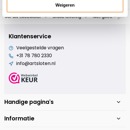
Weigeren
s voor uw tweewieler
Snelle levering
Niet goed = geld t
Klantenservice
Veelgestelde vragen
+31 78 780 2330
info@artsloten.nl
Handige pagina's
Informatie