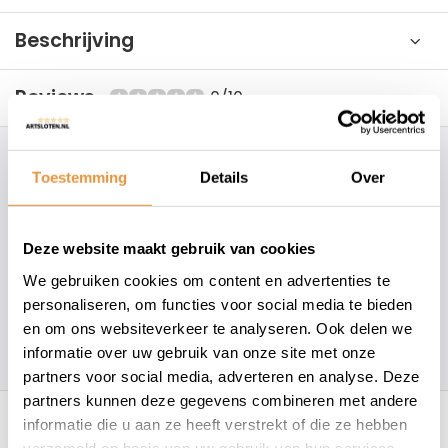
Beschrijving
Reviews
0/10
Hoe kunnen wij je helpen?
Toestemming
Details
Over
+31 78 780 2330
Deze website maakt gebruik van cookies
info@artsloten.nl
We gebruiken cookies om content en advertenties te
personaliseren, om functies voor social media te bieden
en om ons websiteverkeer te analyseren. Ook delen we
157
klanten geven een
4.7
/
5
op
informatie over uw gebruik van onze site met onze
partners voor social media, adverteren en analyse. Deze
Recent bekeken
partners kunnen deze gegevens combineren met andere
informatie die u aan ze heeft verstrekt of die ze hebben
verzameld op basis van uw gebruik van hun services.