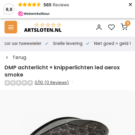
×
565
Reviews
8,8
0
s voor uw tweewieler
Snelle levering
Niet goed = geld te
Terug
DMP achterlicht + knipperlichten led aerox
smoke
0/10 (0 Reviews)