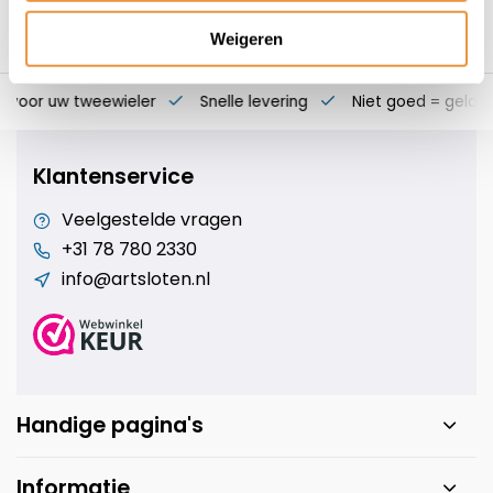
Weigeren
s voor uw tweewieler
Snelle levering
Niet goed = geld t
Klantenservice
Veelgestelde vragen
+31 78 780 2330
info@artsloten.nl
Handige pagina's
Informatie