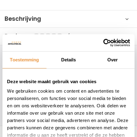
Beschrijving
Reviews
0/10
Hoe kunnen wij je helpen?
Toestemming
Details
Over
+31 78 780 2330
Deze website maakt gebruik van cookies
info@artsloten.nl
We gebruiken cookies om content en advertenties te
personaliseren, om functies voor social media te bieden
en om ons websiteverkeer te analyseren. Ook delen we
157
klanten geven een
4.7
/
5
op
informatie over uw gebruik van onze site met onze
partners voor social media, adverteren en analyse. Deze
partners kunnen deze gegevens combineren met andere
Recent bekeken
informatie die u aan ze heeft verstrekt of die ze hebben