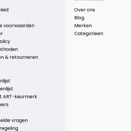
leid
Over ons
Blog
e voorwaarden
Merken
er
Categorieën
olicy
ethoden
n & retourneren
lijst
nlijst
et ART-keurmerk
ners
telde vragen
regeling