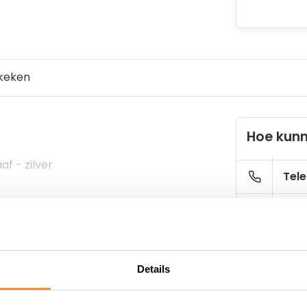
keken
Hoe kunn
f - zilver
Tele
E-ma
Details