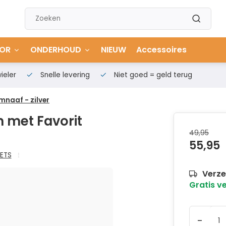
OR
ONDERHOUD
NIEUW
Accessoires
ieler
Snelle levering
Niet goed = geld terug
mnaaf - zilver
m met Favorit
49,95
55,95
IETS
Verze
Gratis v
-