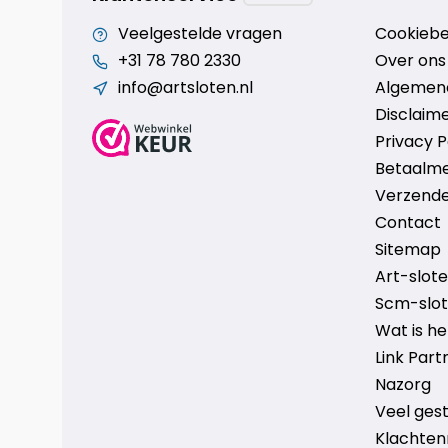
Veelgestelde vragen
Cookiebe
+31 78 780 2330
Over ons
info@artsloten.nl
Algemen
Disclaim
Privacy P
Betaalm
Verzende
Contact
Sitemap
Art-sloten
Scm-slote
Wat is h
Link Part
Nazorg
Veel ges
Klachten