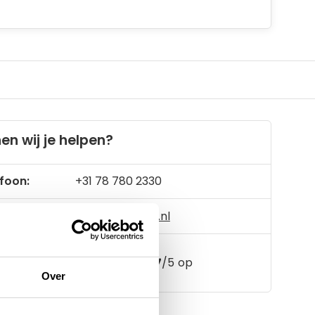
en wij je helpen?
foon:
+31 78 780 2330
il:
info@artsloten.nl
157
klanten geven een
4.7
/
5
op
Over