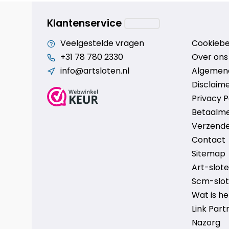
Klantenservice
Veelgestelde vragen
Cookiebe
+31 78 780 2330
Over ons
info@artsloten.nl
Algemen
Disclaim
Privacy P
Betaalm
Verzende
Contact
Sitemap
Art-sloten
Scm-slote
Wat is h
Link Part
Nazorg