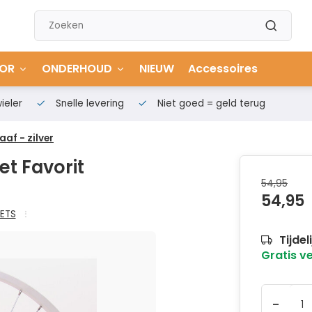
OR
ONDERHOUD
NIEUW
Accessoires
ieler
Snelle levering
Niet goed = geld terug
af - zilver
et Favorit
54,95
54,95
IETS
Tijdel
Gratis v
-