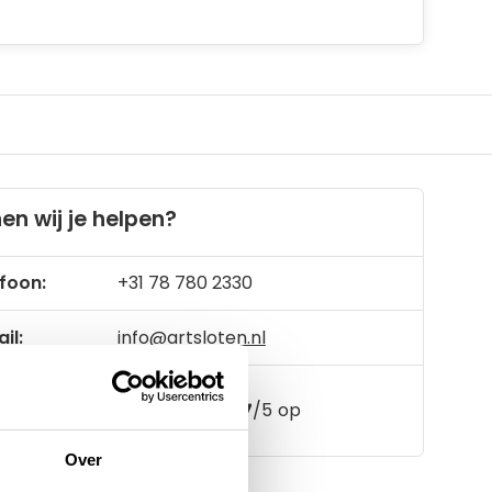
en wij je helpen?
foon:
+31 78 780 2330
il:
info@artsloten.nl
157
klanten geven een
4.7
/
5
op
Over