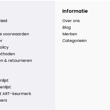
Informatie
leid
Over ons
Blog
e voorwaarden
Merken
er
Categorieën
olicy
ethoden
n & retourneren
lijst
nlijst
et ART-keurmerk
ners