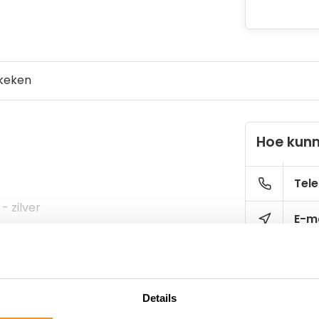
keken
Hoe kunn
Tele
- zilver
E-ma
Details