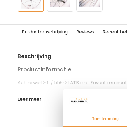
Productomschrijving
Reviews
Recent be
Beschrijving
Productinformatie
Achterwiel 26" / 559-21 ATB met Favorit remnaaf 
Lees meer
Toestemming