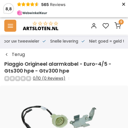
×
565
Reviews
8,8
0
s voor uw tweewieler
Snelle levering
Niet goed = geld te
Terug
Piaggio Origineel alarmkabel - Euro-4/5 -
Gts300 hpe - Gtv300 hpe
0/10 (0 Reviews)