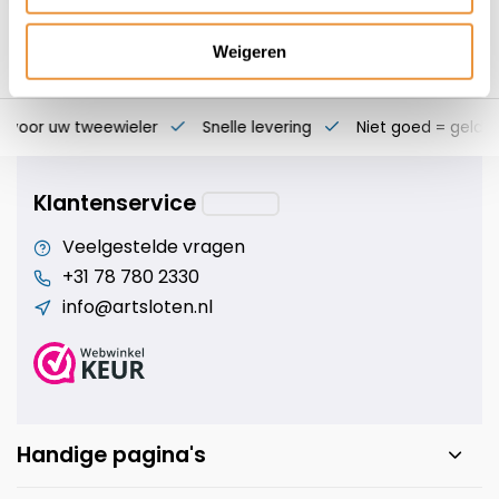
Weigeren
s voor uw tweewieler
Snelle levering
Niet goed = geld t
Klantenservice
Veelgestelde vragen
+31 78 780 2330
info@artsloten.nl
Handige pagina's