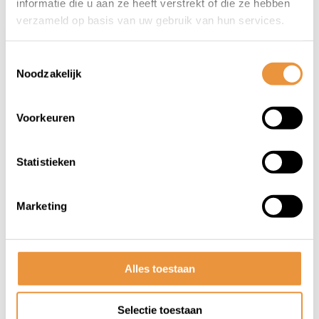
informatie die u aan ze heeft verstrekt of die ze hebben
verzameld op basis van uw gebruik van hun services.
Toestemmingsselectie
Noodzakelijk
Voorkeuren
(0)
Statistieken
alarmkabel euro-4/5
gts300hpe/gtv300hpe
Marketing
Op voorraad
112,42
95,95
Alles toestaan
Selectie toestaan