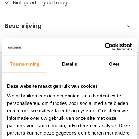
Niet goed = geld terug
Beschrijving
Reviews
0/10
Toestemming
Details
Over
Hoe kunnen wij je helpen?
+31 78 780 2330
Deze website maakt gebruik van cookies
We gebruiken cookies om content en advertenties te
info@artsloten.nl
personaliseren, om functies voor social media te bieden
en om ons websiteverkeer te analyseren. Ook delen we
informatie over uw gebruik van onze site met onze
157
klanten geven een
4.7
/
5
op
partners voor social media, adverteren en analyse. Deze
partners kunnen deze gegevens combineren met andere
Recent bekeken