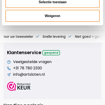
Selectie toestaan
Weigeren
s voor uw tweewieler
Snelle levering
Niet goed = geld t
Klantenservice
geopend
Veelgestelde vragen
+31 78 780 2330
info@artsloten.nl