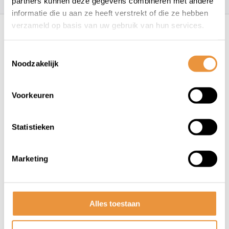
partners kunnen deze gegevens combineren met andere
informatie die u aan ze heeft verstrekt of die ze hebben
Recent bekeken
verzameld op basis van uw gebruik van hun services.
Toestemmingsselectie
Noodzakelijk
Voorkeuren
Statistieken
(0)
Aluminium veerring Elvedes
31 x 22 x 0.3 mm (20 stuks)
Marketing
Niet op voorraad
34,95
Alles toestaan
32,95