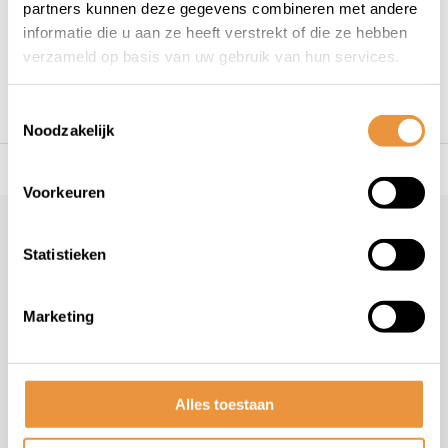
partners kunnen deze gegevens combineren met andere
1
informatie die u aan ze heeft verstrekt of die ze hebben
verzameld op basis van uw gebruik van hun services.
Toestemmingsselectie
Noodzakelijk
s voor uw tweewieler
Snelle levering
Niet goed = geld t
Voorkeuren
Klantenservice
geopend
Statistieken
Veelgestelde vragen
+31 78 780 2330
Marketing
info@artsloten.nl
Alles toestaan