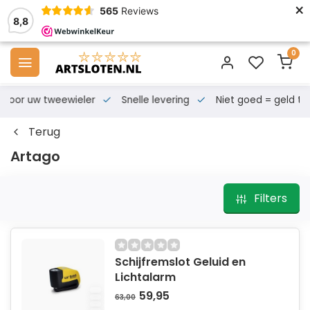
×
565
Reviews
8,8
0
s voor uw tweewieler
Snelle levering
Niet goed = geld te
Terug
Artago
Filters
Schijfremslot Geluid en
Lichtalarm
59,95
63,00