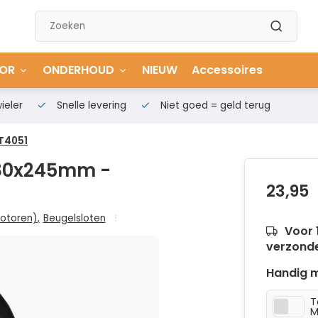
OR
ONDERHOUD
NIEUW
Accessoires
ieler
Snelle levering
Niet goed = geld terug
BT4051
 180x245mm -
23,95
otoren)
,
Beugelsloten
Voor 
verzond
Handig m
T
M