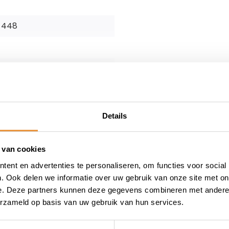
rk. Om dit keurmerk te
e test is gebleken dat het
 448
ters en motors. Ga je een
an is een ART-4 gekeurd slot
e over de voorwaarden?
Details
 van cookies
ent en advertenties te personaliseren, om functies voor social
60 reviews
. Ook delen we informatie over uw gebruik van onze site met on
8 reviews
e. Deze partners kunnen deze gegevens combineren met andere i
0 reviews
erzameld op basis van uw gebruik van hun services.
0 reviews
0 reviews