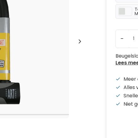
T
M
-
Beugelsl
Lees me
Meer 
Alles
Snelle
Niet 