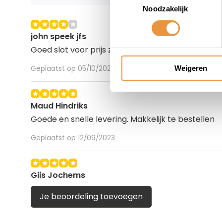
Noodzakelijk
john speek jfs
Goed slot voor prijs zeker aan te raden volgende
Weigeren
Geplaatst op 05/10/2023
Maud Hindriks
Goede en snelle levering. Makkelijk te bestellen
Geplaatst op 12/09/2023
Gijs Jochems
Mooi slot, past precies over de voorband van mijn 
Je beoordeling toevoegen
Snelle levering.
Geplaatst op 12/09/2023