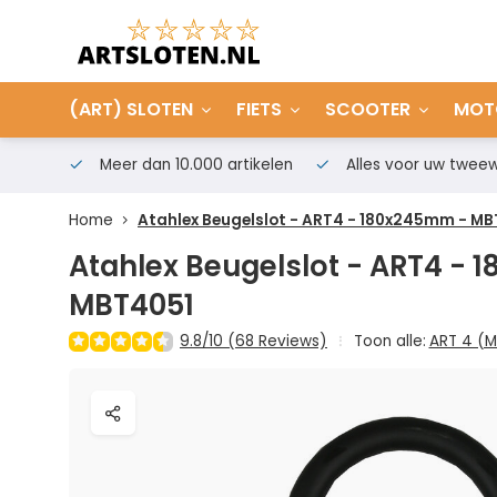
(ART) SLOTEN
FIETS
SCOOTER
MOT
Meer dan 10.000 artikelen
Alles voor uw tweew
Home
Atahlex Beugelslot - ART4 - 180x245mm - M
Atahlex Beugelslot - ART4 -
MBT4051
9.8/10 (68 Reviews)
Toon alle:
ART 4 (M