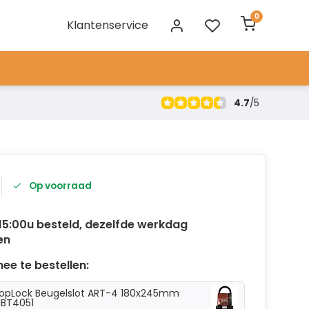
0
Klantenservice
4.7
/
5
Op voorraad
15:00u besteld, dezelfde werkdag
en
ee te bestellen:
opLock Beugelslot ART-4 180x245mm
BT4051