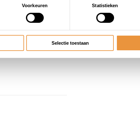
Voorkeuren
Statistieken
 slot ook daar bestellen
Selectie toestaan
Piaggio. Slot loopt soepel.