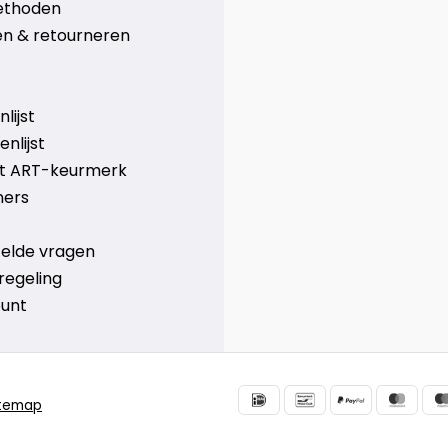
ethoden
n & retourneren
lijst
nlijst
et ART-keurmerk
ners
telde vragen
regeling
ount
itemap