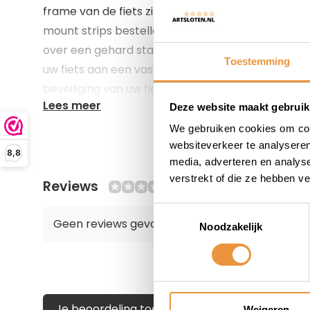
frame van de fiets zitten om een ringslot te mon
mount strips bestellen en gebruiken. De AXA ULC 
over een gehard stalen 10 mm dikke plug-in pin. 
Toestemming
uw fiets aan een vast object zoals een lantaarn
beveiliging van uw fiets. De insteekketting wordt
Lees meer
en is 100 cm lang. Er wordt een handige zadelta
Deze website maakt gebruik
in ketting in opgeborgen kan worden.
We gebruiken cookies om cont
websiteverkeer te analyseren
8,8
media, adverteren en analys
verstrekt of die ze hebben v
Reviews
0/10
Veiligheid
Toestemmingsselectie
Geen reviews gevonden
Beveiligingsniveau 12
Noodzakelijk
Goedgekeurd voor fietsverzekering in NL
Maximale beveiliging door extra ULC plug-in ket
Kinderbeveiliging
Je beoordeling toevoegen
Weigeren