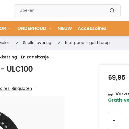
OR
ONDERHOUD
NIEUW
Accessoires
ieler
Snelle levering
Niet goed = geld terug
kketting - En zadeltasje
 - ULC100
69,95
oires
,
Ringsloten
Verze
Gratis v
-