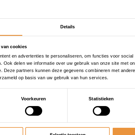
teren kunt u de AXA Flex
100 insteekketting beschikt
Met de insteekketting zekert
Details
paal of hek voor maximale
 geleverd in een zwarte hoes
s meegeleverd waar de plug-
 van cookies
ent en advertenties te personaliseren, om functies voor social
. Ook delen we informatie over uw gebruik van onze site met on
e. Deze partners kunnen deze gegevens combineren met andere i
erzameld op basis van uw gebruik van hun services.
Voorkeuren
Statistieken
ting mogelijkheid
Selectie toestaan