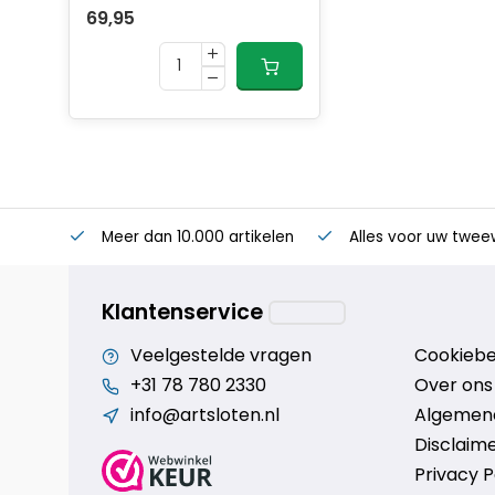
Lengte plug-in ketting: 100 cm
69,95
Diameter schakels plug-in ketting: 5,5 mm
Diameter plug-in pin: 10 mm
Veiligheidsinformatie
Goedkeuring slot: ART 2 (NL)
Meer dan 10.000 artikelen
Alles voor uw twee
Goedkeuring slot: SBSC (SE)
Goedkeuring slot: Varefakta (DK)
Klantenservice
Beveiligingsniveau: 12
Veelgestelde vragen
Cookiebe
+31 78 780 2330
Over ons
Technische informatie
info@artsloten.nl
Algemen
Disclaim
Sleutelservice: Ja
Privacy P