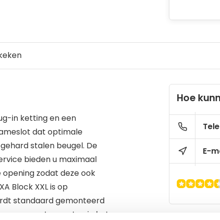
keken
Hoe kunn
ug-in ketting en een
Tele
rameslot dat optimale
e gehard stalen beugel. De
E-ma
ervice bieden u maximaal
e opening zodat deze ook
XA Block XXL is op
wordt standaard gemonteerd
 er geen montagegaten in het