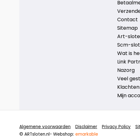
Aantal sleutels: 2
Betaalm
Verzende
Beschermd tegen boren: Ja
Contact
Breedte opening: 60 mm
Sitemap
Kleur primair: Zwart
Art-sloten
Productlengte: 160 mm
Scm-slote
Productbreedte: 155 mm
Wat is h
Producthoogte: 30 mm
Link Part
Nazorg
Veel ges
Klachten
Mijn acc
Algemene voorwaarden
Disclaimer
Privacy Policy
S
© ARTsloten.nl
- Webshop:
emarkable