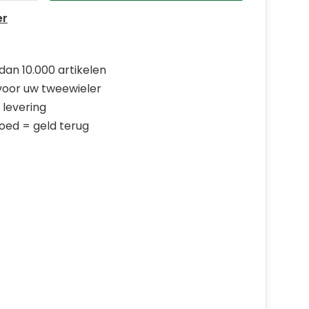
er
dan 10.000 artikelen
 voor uw tweewieler
 levering
goed = geld terug