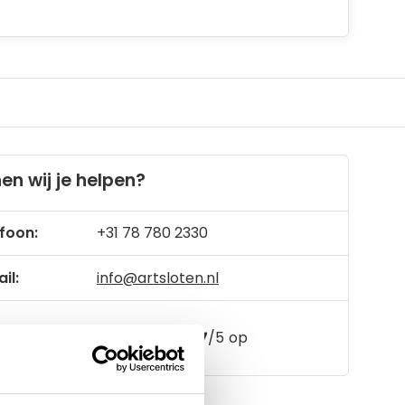
en wij je helpen?
foon:
+31 78 780 2330
il:
info@artsloten.nl
157
klanten geven een
4.7
/
5
op