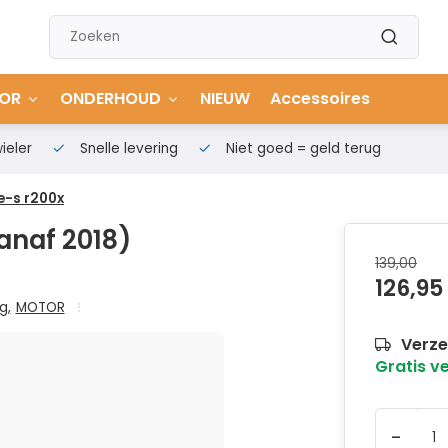
OR
ONDERHOUD
NIEUW
Accessoires
ieler
Snelle levering
Niet goed = geld terug
e-s r200x
anaf 2018)
139,00
126,95
ng
,
MOTOR
Verze
Gratis v
-