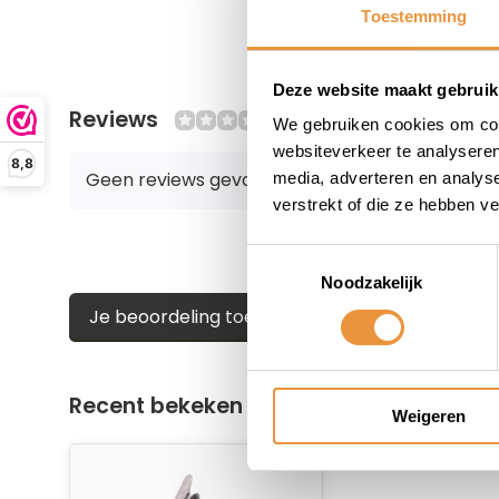
Toestemming
Deze website maakt gebruik
Reviews
0/10
We gebruiken cookies om cont
websiteverkeer te analyseren
8,8
Geen reviews gevonden
media, adverteren en analys
verstrekt of die ze hebben v
Toestemmingsselectie
Noodzakelijk
Je beoordeling toevoegen
Recent bekeken
Weigeren