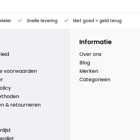
wieler
Snelle levering
Niet goed = geld terug
Informatie
leid
Over ons
Blog
e voorwaarden
Merken
er
Categorieën
olicy
ethoden
n & retourneren
lijst
nlijst