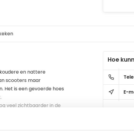
keken
Hoe kunn
e koudere en nattere
Tele
an scooters maar
n. Het is een gevoerde hoes
E-ma
.
og veel zichtbaarder in de