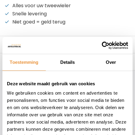
Alles voor uw tweewieler
Snelle levering
Niet goed = geld terug
Beschrijving
Reviews
0/10
Toestemming
Details
Over
Hoe kunnen wij je helpen?
Deze website maakt gebruik van cookies
We gebruiken cookies om content en advertenties te
personaliseren, om functies voor social media te bieden
+31 78 780 2330
en om ons websiteverkeer te analyseren. Ook delen we
informatie over uw gebruik van onze site met onze
info@artsloten.nl
partners voor social media, adverteren en analyse. Deze
partners kunnen deze gegevens combineren met andere