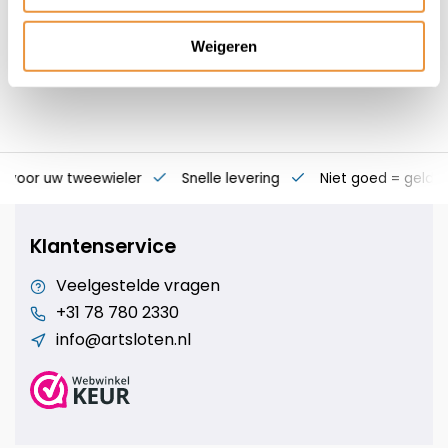
Weigeren
s voor uw tweewieler
Snelle levering
Niet goed = geld t
Klantenservice
Veelgestelde vragen
+31 78 780 2330
info@artsloten.nl