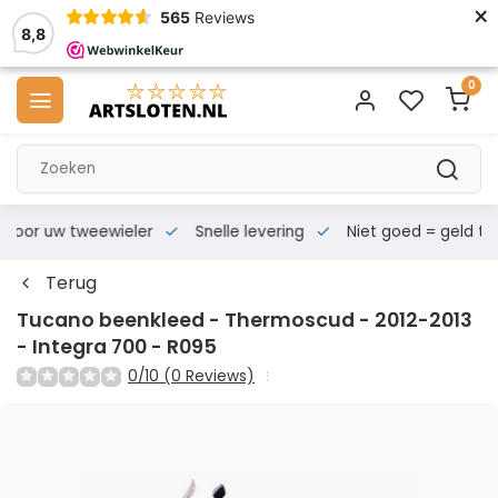
×
565
Reviews
8,8
0
s voor uw tweewieler
Snelle levering
Niet goed = geld te
Terug
Tucano beenkleed - Thermoscud - 2012-2013
- Integra 700 - R095
0/10 (0 Reviews)