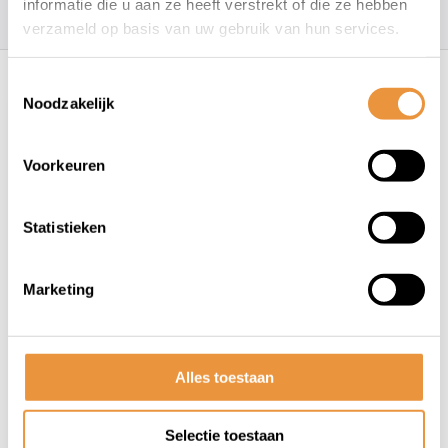
157
klanten geven een
4.7
/
5
op
informatie die u aan ze heeft verstrekt of die ze hebben
verzameld op basis van uw gebruik van hun services.
Recent bekeken
Toestemmingsselectie
Noodzakelijk
Voorkeuren
Statistieken
(0)
Marketing
Beenkleed thermoscud r095
Op voorraad
Alles toestaan
149,00
135,95
Selectie toestaan