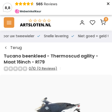
×
565
Reviews
8,8
0
s voor uw tweewieler
Snelle levering
Niet goed = geld te
Terug
Tucano beenkleed - Thermoscud agility -
Maat 16inch - R179
0/10 (0 Reviews)