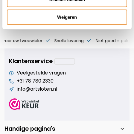
Weigeren
s voor uw tweewieler
Snelle levering
Niet goed = geld t
Klantenservice
Veelgestelde vragen
+31 78 780 2330
info@artsloten.nl
Handige pagina's