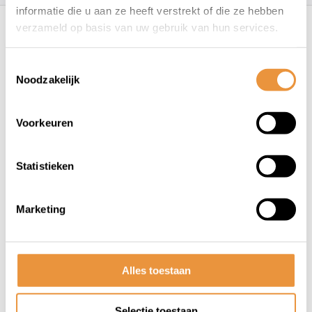
informatie die u aan ze heeft verstrekt of die ze hebben
Recent bekeken
verzameld op basis van uw gebruik van hun services.
Toestemmingsselectie
Noodzakelijk
Voorkeuren
(0)
Statistieken
beenkleed thermoscud r179
Marketing
Op voorraad
135,00
126,95
Alles toestaan
Selectie toestaan