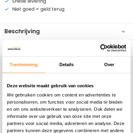
Snelle levering
Niet goed = geld terug
Beschrijving
Reviews
0/10
Toestemming
Details
Over
Hoe kunnen wij je helpen?
Deze website maakt gebruik van cookies
+31 78 780 2330
We gebruiken cookies om content en advertenties te
info@artsloten.nl
personaliseren, om functies voor social media te bieden
en om ons websiteverkeer te analyseren. Ook delen we
informatie over uw gebruik van onze site met onze
157
klanten geven een
4.7
/
5
op
partners voor social media, adverteren en analyse. Deze
partners kunnen deze gegevens combineren met andere