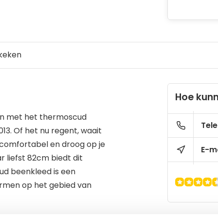
keken
Hoe kunn
en met het thermoscud
Tele
3. Of het nu regent, waait
jd comfortabel en droog op je
E-ma
 liefst 82cm biedt dit
ud beenkleed is een
ormen op het gebied van