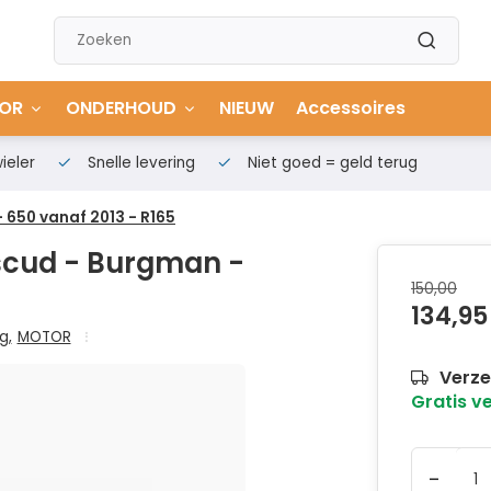
OR
ONDERHOUD
NIEUW
Accessoires
ieler
Snelle levering
Niet goed = geld terug
650 vanaf 2013 - R165
scud - Burgman -
150,00
134,95
ng
,
MOTOR
Verze
Gratis v
-