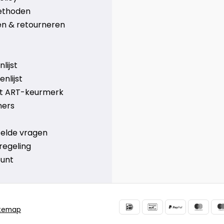
ethoden
n & retourneren
lijst
nlijst
et ART-keurmerk
ners
telde vragen
regeling
ount
itemap