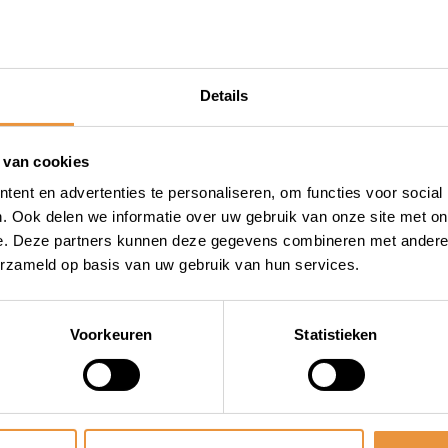
gheid, daarom bieden wij
nneer je bij artsloten.nl
uwbare levering. Als dé
Details
loten en accessoires, weten
rmen tegen diefstal. Naast
accessoires zoals dit
 van cookies
 alles wat je nodig hebt voor
ent en advertenties te personaliseren, om functies voor social
. Ook delen we informatie over uw gebruik van onze site met on
e. Deze partners kunnen deze gegevens combineren met andere i
erzameld op basis van uw gebruik van hun services.
t thermoscud beenkleed voor
rtsloten.nl en ervaar de
bben.
Voorkeuren
Statistieken