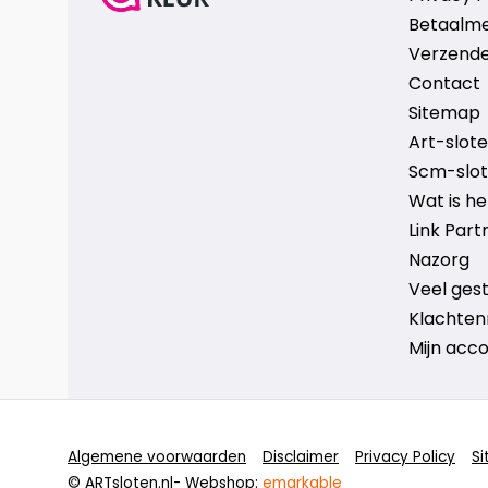
Betaalm
Verzende
Contact
Sitemap
Art-sloten
Scm-slote
Wat is h
Link Part
Nazorg
Veel ges
Klachten
Mijn acc
Algemene voorwaarden
Disclaimer
Privacy Policy
S
© ARTsloten.nl
- Webshop:
emarkable