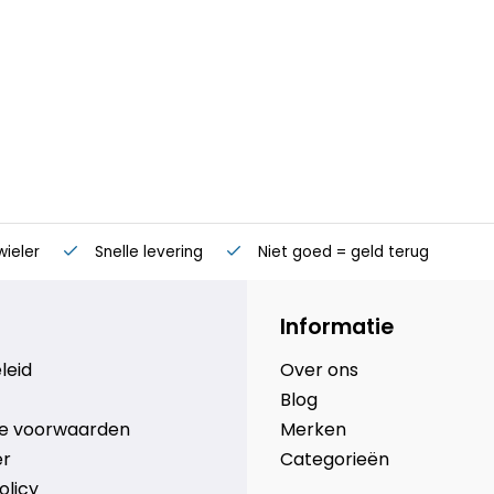
wieler
Snelle levering
Niet goed = geld terug
Informatie
leid
Over ons
Blog
e voorwaarden
Merken
er
Categorieën
olicy