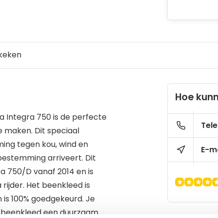
keken
Hoe kunn
Integra 750 is de perfecte
Tele
e maken. Dit speciaal
ing tegen kou, wind en
E-ma
 bestemming arriveert. Dit
a 750/D vanaf 2014 en is
rijder. Het beenkleed is
 is 100% goedgekeurd. Je
d beenkleed een duurzaam