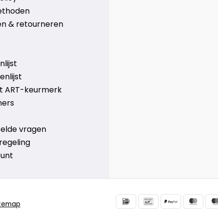
ethoden
n & retourneren
lijst
nlijst
et ART-keurmerk
ners
telde vragen
regeling
ount
itemap