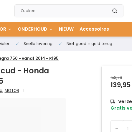
OR
ONDERHOUD
NIEUW
Accessoires
ieler
Snelle levering
Niet goed = geld terug
gra 750 - vanaf 2014 - R195
scud - Honda
153,76
5
139,95
ng
,
MOTOR
Verze
Gratis v
-