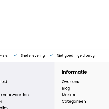
wieler
Snelle levering
Niet goed = geld terug
Informatie
leid
Over ons
Blog
e voorwaarden
Merken
er
Categorieën
olicy