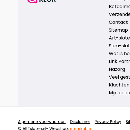
Betaalm
Verzende
Contact
Sitemap
Art-sloten
Scm-slote
Wat is h
Link Part
Nazorg
Veel ges
Klachten
Mijn acc
Algemene voorwaarden
Disclaimer
Privacy Policy
S
© ARTsloten.nl
- Webshop:
emarkable