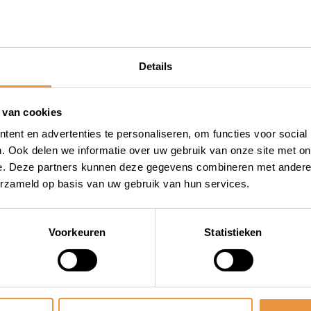
de stevige constructie en
mee en blijft het zijn
eersomstandigheden. Of je
Details
ertochten maakt, met dit
n bescherming.
 van cookies
wat met veiligheid en
ent en advertenties te personaliseren, om functies voor social
p het gebied van ART
. Ook delen we informatie over uw gebruik van onze site met on
igen. Ons uitgebreide
e. Deze partners kunnen deze gegevens combineren met andere i
erzameld op basis van uw gebruik van hun services.
n veilig voertuig. Met onze
 genieten van je aankoop. Als
juiste keuzes kunt maken voor
Voorkeuren
Statistieken
 om sloten, alarmsystemen of
t juiste adres. We bieden niet
ise en advies op maat.
aar om elke klant te