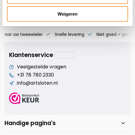
Weigeren
s voor uw tweewieler
Snelle levering
Niet goed = geld t
Klantenservice
Veelgestelde vragen
+31 78 780 2330
info@artsloten.nl
Handige pagina's