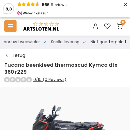
×
565
Reviews
8,8
0
s voor uw tweewieler
Snelle levering
Niet goed = geld te
Terug
Tucano beenkleed thermoscud Kymco dtx
360 r229
0/10 (0 Reviews)