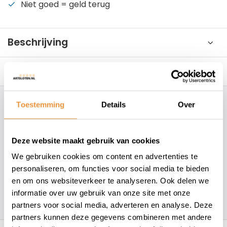
Niet goed = geld terug
Beschrijving
Reviews
0/10
Toestemming
Details
Over
Hoe kunnen wij je helpen?
+31 78 780 2330
Deze website maakt gebruik van cookies
We gebruiken cookies om content en advertenties te
info@artsloten.nl
personaliseren, om functies voor social media te bieden
en om ons websiteverkeer te analyseren. Ook delen we
informatie over uw gebruik van onze site met onze
157
klanten geven een
4.7
/
5
op
partners voor social media, adverteren en analyse. Deze
partners kunnen deze gegevens combineren met andere
Recent bekeken