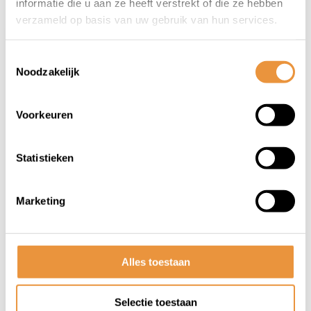
informatie die u aan ze heeft verstrekt of die ze hebben
verzameld op basis van uw gebruik van hun services.
Toestemmingsselectie
Noodzakelijk
Voorkeuren
(0)
Statistieken
Beenkleed thermoscud r229
Marketing
Op voorraad
181,98
135,95
Alles toestaan
Selectie toestaan