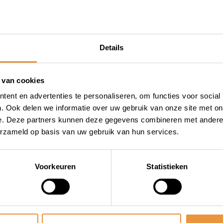
 waterdichte zak om je
 bergen. Naast zijn
d Thermoscud Malaguti Blog
Details
latie. Het beklede interieur
de ritten comfortabel blijft.
 van cookies
e zichtbaarheid in het
ent en advertenties te personaliseren, om functies voor social
eg op kunt. Handig is ook de
. Ook delen we informatie over uw gebruik van onze site met on
e. Deze partners kunnen deze gegevens combineren met andere i
egen regen en vuil wanneer
erzameld op basis van uw gebruik van hun services.
veilig voertuig. Daarom
Voorkeuren
Statistieken
 sloten, maar ook
laguti Blog 125cc Tucano