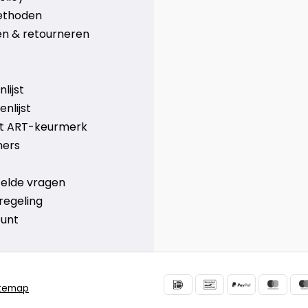
ethoden
n & retourneren
lijst
nlijst
et ART-keurmerk
ners
telde vragen
regeling
ount
itemap