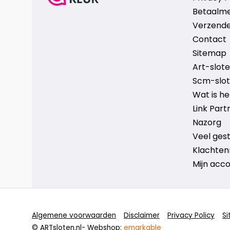
Betaalm
Verzende
Contact
Sitemap
Art-sloten
Scm-slote
Wat is h
Link Part
Nazorg
Veel ges
Klachten
Mijn acc
Algemene voorwaarden
Disclaimer
Privacy Policy
S
© ARTsloten.nl
- Webshop:
emarkable