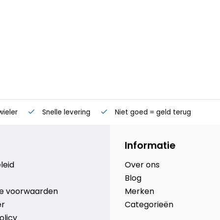
wieler
Snelle levering
Niet goed = geld terug
Informatie
leid
Over ons
Blog
e voorwaarden
Merken
er
Categorieën
olicy