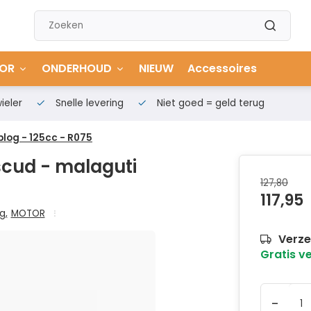
OR
ONDERHOUD
NIEUW
Accessoires
ieler
Snelle levering
Niet goed = geld terug
log - 125cc - R075
cud - malaguti
127,80
117,95
ng
,
MOTOR
Verze
Gratis v
-