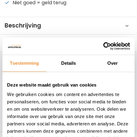
Niet goed = geld terug
Beschrijving
Reviews
0/10
Toestemming
Details
Over
Hoe kunnen wij je helpen?
+31 78 780 2330
Deze website maakt gebruik van cookies
We gebruiken cookies om content en advertenties te
info@artsloten.nl
personaliseren, om functies voor social media te bieden
en om ons websiteverkeer te analyseren. Ook delen we
informatie over uw gebruik van onze site met onze
157
klanten geven een
4.7
/
5
op
partners voor social media, adverteren en analyse. Deze
partners kunnen deze gegevens combineren met andere
Recent bekeken