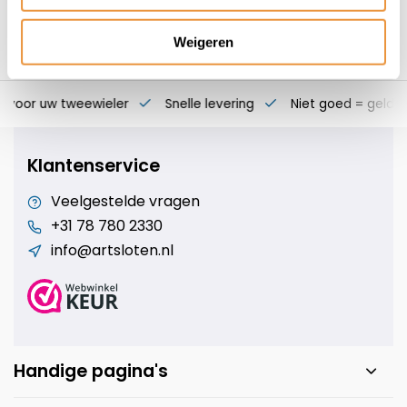
Weigeren
s voor uw tweewieler
Snelle levering
Niet goed = geld t
Klantenservice
Veelgestelde vragen
+31 78 780 2330
info@artsloten.nl
Handige pagina's