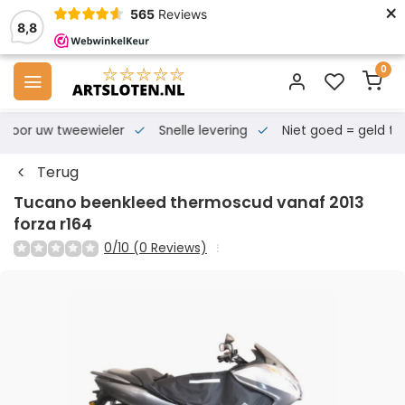
×
565
Reviews
8,8
0
s voor uw tweewieler
Snelle levering
Niet goed = geld te
Terug
Tucano beenkleed thermoscud vanaf 2013
forza r164
0/10 (0 Reviews)