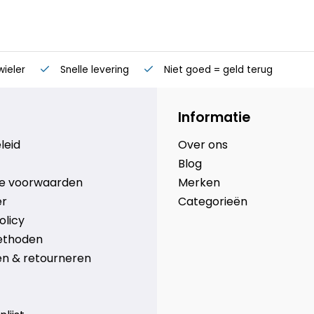
wieler
Snelle levering
Niet goed = geld terug
Informatie
leid
Over ons
Blog
e voorwaarden
Merken
er
Categorieën
olicy
ethoden
n & retourneren