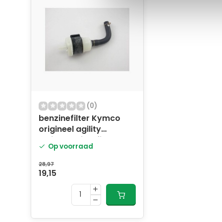
(0)
benzinefilter Kymco
origineel agility
delivery, dink, filly,
Op voorraad
Kymco Agility, vitality,
yup 1691a-ldf7-e10
28,97
19,15