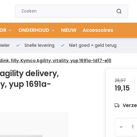
OR
ONDERHOUD
NIEUW
Accessoires
ieler
Snelle levering
Niet goed = geld terug
dink, filly, Kymco Agility, vitality, yup 1691a-ldf7-e10
gility delivery,
28,97
ity, yup 1691a-
19,15
Verze
-