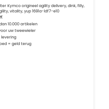
ter Kymco origineel agility delivery, dink, filly,
lity, vitality, yup 1691a-ldf7-e10
er
dan 10.000 artikelen
 voor uw tweewieler
 levering
goed = geld terug