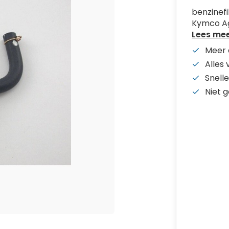
benzinefil
Kymco Agi
Lees me
Meer 
Alles
Snelle
Niet 