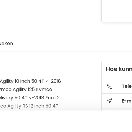
keken
Hoe kunn
gility 10 inch 50 4T <-2018
Tele
Kymco Agility 125 Kymco
elivery 50 4T <-2018 Euro 2
E-ma
o Agility RS 12 inch 50 4T
AC 2T Kymco Filly 50 4T
ymco Vitality 50 AC 2T 2004-
Yup 50 2T Kymco ZX 50 2T