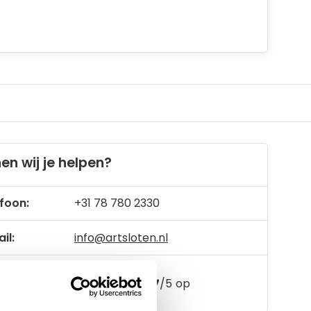
en wij je helpen?
foon:
+31 78 780 2330
il:
info@artsloten.nl
157
klanten geven een
4.7
/
5
op