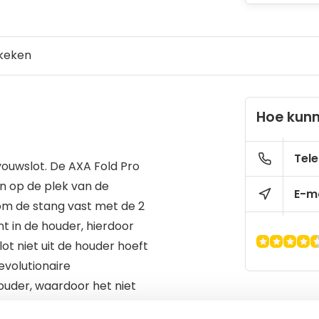
keken
Hoe kunn
Tele
 vouwslot. De AXA Fold Pro
an op de plek van de
E-ma
m de stang vast met de 2
t in de houder, hierdoor
lot niet uit de houder hoeft
evolutionaire
ouder, waardoor het niet
scharnierpunten is het slot