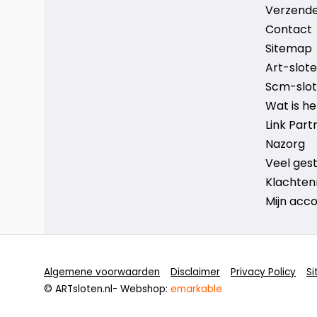
Verzende
Contact
Sitemap
Art-sloten
Scm-slote
Wat is h
Link Part
Nazorg
Veel ges
Klachten
Mijn acc
Algemene voorwaarden
Disclaimer
Privacy Policy
S
© ARTsloten.nl
- Webshop:
emarkable