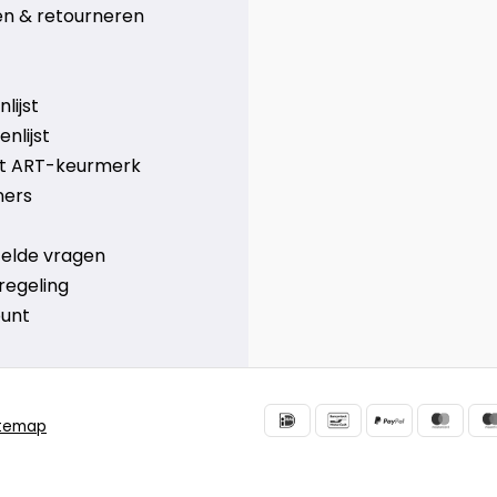
n & retourneren
lijst
nlijst
et ART-keurmerk
ners
telde vragen
regeling
ount
itemap