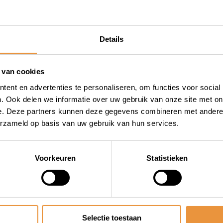
hard staal en is bestendigd
ld Pro heeft een handige
nt gemaakt waar je de sluiting
Details
uidelijke klik. Nu kan de
r heeft het slot een zacht
 van cookies
 van de fiets komen. De
rg prettig is bij het
ent en advertenties te personaliseren, om functies voor social
. Ook delen we informatie over uw gebruik van onze site met on
 is het slot voorzien van een
e. Deze partners kunnen deze gegevens combineren met andere i
 vuil. Dit komt de
erzameld op basis van uw gebruik van hun services.
Voorkeuren
Statistieken
Selectie toestaan