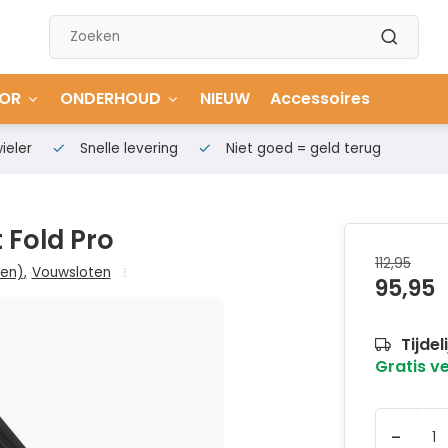
OR
ONDERHOUD
NIEUW
Accessoires
ieler
Snelle levering
Niet goed = geld terug
 Fold Pro
112,95
sen)
,
Vouwsloten
95,95
Tijdel
Gratis v
-