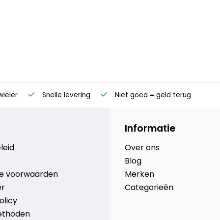
meegeleverde flexibele
wieler
Snelle levering
Niet goed = geld terug
Informatie
leid
Over ons
Blog
e voorwaarden
Merken
er
Categorieën
olicy
ethoden