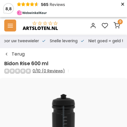
×
565
Reviews
8,8
0
s voor uw tweewieler
Snelle levering
Niet goed = geld te
Terug
Bidon Rise 600 ml
0/10 (0 Reviews)