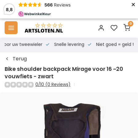
×
566
Reviews
8,8
0
s voor uw tweewieler
Snelle levering
Niet goed = geld te
Terug
Bike shoulder backpack Mirage voor 16 ~20
vouwfiets - zwart
0/10 (0 Reviews)