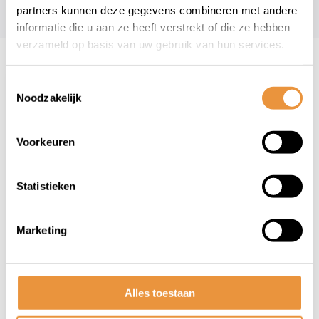
157
klanten geven een
4.7
/
5
op
partners kunnen deze gegevens combineren met andere
informatie die u aan ze heeft verstrekt of die ze hebben
Recent bekeken
verzameld op basis van uw gebruik van hun services.
Toestemmingsselectie
Noodzakelijk
Voorkeuren
Statistieken
(0)
Bike shoulder backpack
Marketing
Mirage voor 16 ~20 vouwfiets
- zwart
Niet op voorraad
Alles toestaan
69,95
63,95