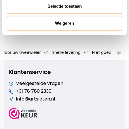
Selectie toestaan
Weigeren
s voor uw tweewieler
Snelle levering
Niet goed = geld t
Klantenservice
Veelgestelde vragen
+31 78 780 2330
info@artsloten.nl