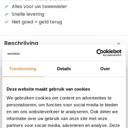
Alles voor uw tweewieler
Snelle levering
Niet goed = geld terug
Beschrijving
Reviews
0/10
Toestemming
Details
Over
Hoe kunnen wij je helpen?
Deze website maakt gebruik van cookies
+31 78 780 2330
We gebruiken cookies om content en advertenties te
personaliseren, om functies voor social media te bieden
info@artsloten.nl
en om ons websiteverkeer te analyseren. Ook delen we
informatie over uw gebruik van onze site met onze
partners voor social media, adverteren en analyse. Deze