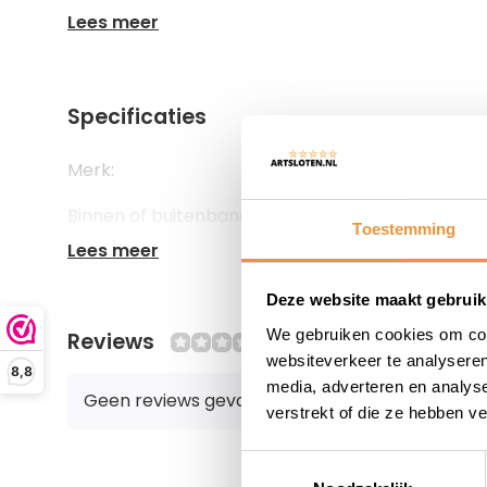
Lees meer
Specificaties
Merk:
Impac
Binnen of buitenband:
Buitenban
Toestemming
Lees meer
Deze website maakt gebruik
We gebruiken cookies om cont
Reviews
0/10
websiteverkeer te analyseren
8,8
media, adverteren en analys
Geen reviews gevonden
verstrekt of die ze hebben v
Toestemmingsselectie