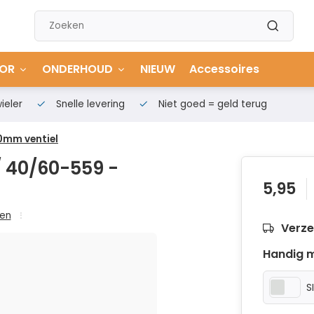
OR
ONDERHOUD
NIEUW
Accessoires
ieler
Snelle levering
Niet goed = geld terug
0mm ventiel
 40/60-559 -
5,95
en
Verze
Handig m
S