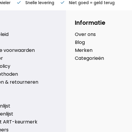
wieler
Snelle levering
Niet goed = geld terug
Informatie
leid
Over ons
Blog
e voorwaarden
Merken
er
Categorieën
olicy
ethoden
n & retourneren
lijst
nlijst
et ART-keurmerk
ners