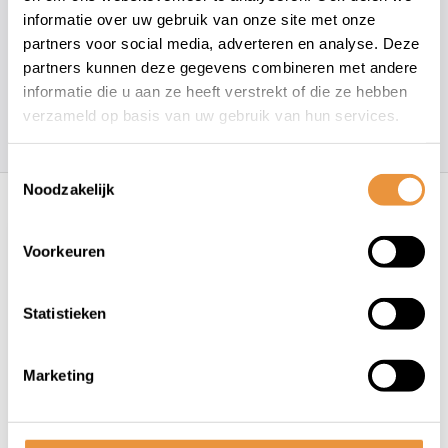
+31 78 780 2330
informatie over uw gebruik van onze site met onze
partners voor social media, adverteren en analyse. Deze
info@artsloten.nl
partners kunnen deze gegevens combineren met andere
informatie die u aan ze heeft verstrekt of die ze hebben
verzameld op basis van uw gebruik van hun services.
157
klanten geven een
4.7
/
5
op
Toestemmingsselectie
Recent bekeken
Noodzakelijk
Voorkeuren
Statistieken
Marketing
(0)
Binnenband AV21 27.5" 70-
584