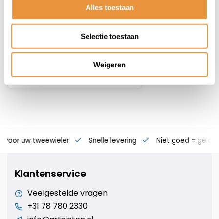
Alles toestaan
Niet op voorraad
Selectie toestaan
12,95
Weigeren
s voor uw tweewieler
Snelle levering
Niet goed = geld t
Klantenservice
Veelgestelde vragen
+31 78 780 2330