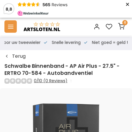
×
565
Reviews
8,8
0
s voor uw tweewieler
Snelle levering
Niet goed = geld te
Terug
Schwalbe Binnenband - AP Air Plus - 27.5" -
ERTRO 70-584 - Autobandventiel
0/10 (0 Reviews)