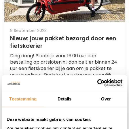
9 September 2023
Nieuw: jouw pakket bezorgd door een
fietskoerier
Ding dong! Plaats je voor 16.00 uur een
bestelling op artsloten.nl, dan belt er binnen 24
uur een fietskoerier bij je aan om je pakket te
overhandigen. Sinds kort werken we namelijk
samen met Cycloon, een groene bezorgdi...
Artikel verder lezen
Toestemming
Details
Over
Pagina
1
van 1
Deze website maakt gebruik van cookies
aanbieding
abus
aktie
art
We gebruiken cookies om content en advertenties te