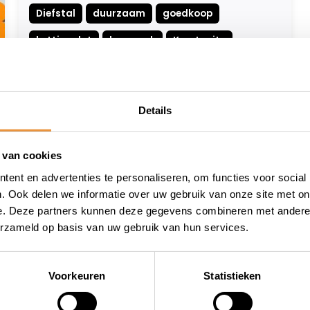
Diefstal
duurzaam
goedkoop
kettingslot
keurmerk
Kryptonite
lps2001
lps2002
motordiefstal
motorslot
scooterslot
Sinterklaas
Details
slot
Sloten
Solido Chain
Tno
Vloeranker
 van cookies
ent en advertenties te personaliseren, om functies voor social
. Ook delen we informatie over uw gebruik van onze site met on
e. Deze partners kunnen deze gegevens combineren met andere i
erzameld op basis van uw gebruik van hun services.
wieler
Snelle levering
Niet goed = geld terug
Voorkeuren
Statistieken
Informatie