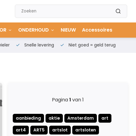
OR
ONDERHOUD
NIEUW
Accessoires
ieler
Snelle levering
Niet goed = geld terug
Pagina
1
van 1
aanbieding
aktie
Amsterdam
art
art4
ART5
artslot
artsloten