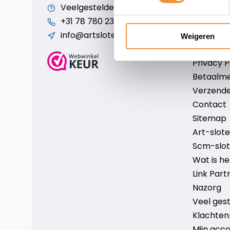
Veelgestelde vragen
Cookiebe
+31 78 780 2330
Over ons
info@artsloten.nl
Algemen
Weigeren
Disclaim
Privacy P
Betaalm
Verzende
Contact
Sitemap
Art-sloten
Scm-slote
Wat is h
Link Part
Nazorg
Veel ges
Klachten
Mijn acc