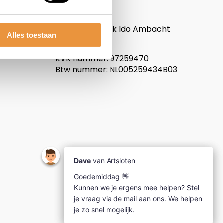
ARTsloten.nl
Noordeinde 114
3341LW, Hendrik Ido Ambacht
Alles toestaan
Nederland
KVK nummer: 97259470
Btw nummer: NL005259434B03