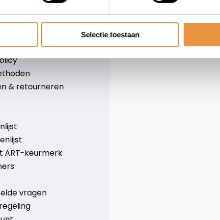
leid
Over ons
Blog
e voorwaarden
Merken
Selectie toestaan
er
Categorieën
olicy
ethoden
n & retourneren
lijst
nlijst
et ART-keurmerk
ners
telde vragen
regeling
ount