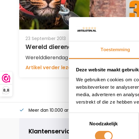
23 September 2013
Wereld dierendag en Motorsloten
Toestemming
Werelddierendag ook bij Artsloten....
Artikel verder lezen
Deze website maakt gebruik
We gebruiken cookies om cont
websiteverkeer te analyseren
8,8
media, adverteren en analys
verstrekt of die ze hebben v
Meer dan 10.000 artikelen
Alles voor uw twee
Toestemmingsselectie
Noodzakelijk
Klantenservice
geopend