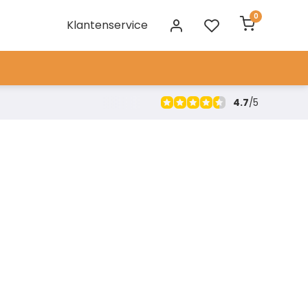
0
Klantenservice
4.7
/
5