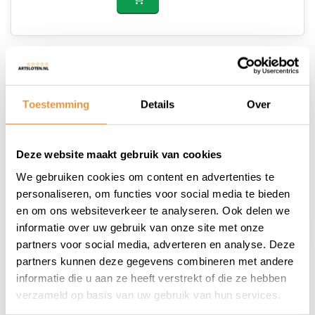
Wheel reflection tape ROOD
Toestemming
Details
Over
12,95
11,95
Op voorraad
Deze website maakt gebruik van cookies
We gebruiken cookies om content en advertenties te
personaliseren, om functies voor social media te bieden
en om ons websiteverkeer te analyseren. Ook delen we
informatie over uw gebruik van onze site met onze
partners voor social media, adverteren en analyse. Deze
partners kunnen deze gegevens combineren met andere
Wheel reflection tape WIT
informatie die u aan ze heeft verstrekt of die ze hebben
12,95
verzameld op basis van uw gebruik van hun services.