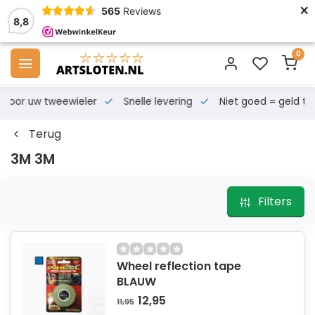
×
565
Reviews
8,8
0
s voor uw tweewieler
Snelle levering
Niet goed = geld te
Terug
3M 3M
Filters
Wheel reflection tape
BLAUW
12,95
11,95