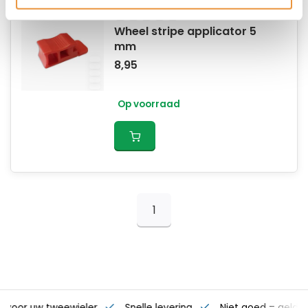
Wheel stripe applicator 5
mm
8,95
Op voorraad
1
s voor uw tweewieler
Snelle levering
Niet goed = geld t