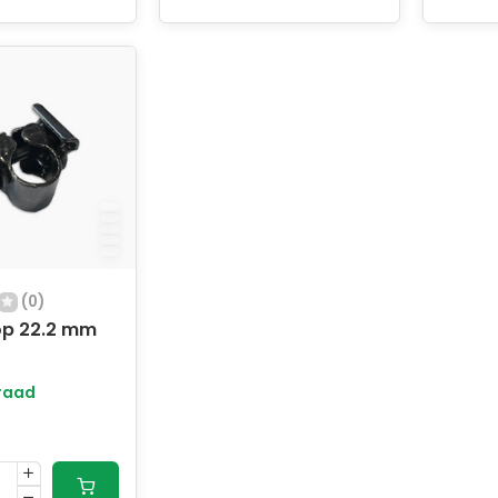
(0)
op 22.2 mm
raad