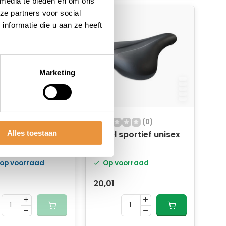
 media te bieden en om ons
ze partners voor social
nformatie die u aan ze heeft
Marketing
(0)
(0)
Alles toestaan
Holland gel. 10
Zadel sportief unisex
 werkplaatsdoos
 op voorraad
Op voorraad
20,01