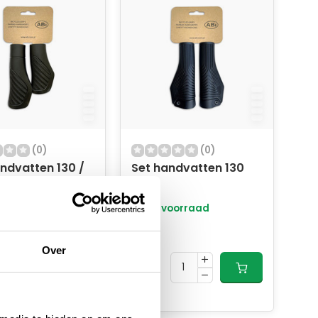
(0)
(0)
ndvatten 130 /
Set handvatten 130
 zwart
mm
oorraad
Op voorraad
17,02
Over