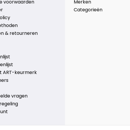
e voorwaarden
Merken
er
Categorieën
olicy
ethoden
n & retourneren
lijst
nlijst
et ART-keurmerk
ners
telde vragen
regeling
ount