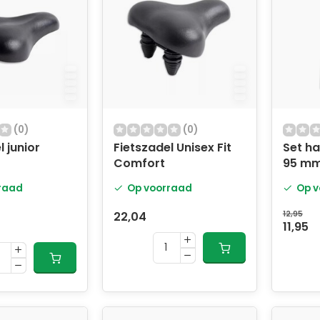
(0)
(0)
l junior
Fietszadel Unisex Fit
Set ha
Comfort
95 mm
raad
Op voorraad
Op v
22,04
12,95
11,95