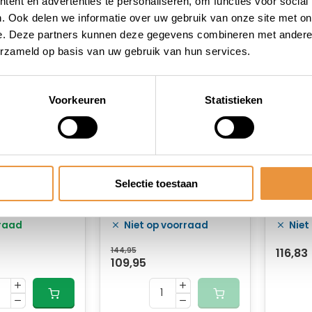
ent en advertenties te personaliseren, om functies voor social
. Ook delen we informatie over uw gebruik van onze site met on
e. Deze partners kunnen deze gegevens combineren met andere i
erzameld op basis van uw gebruik van hun services.
Voorkeuren
Statistieken
(0)
(0)
Selectie toestaan
vatten 130
Zadel fit comfort 10
Zadel 
t
st. werkplaatsdoos
st. in
raad
Niet op voorraad
Niet
144,95
116,83
109,95