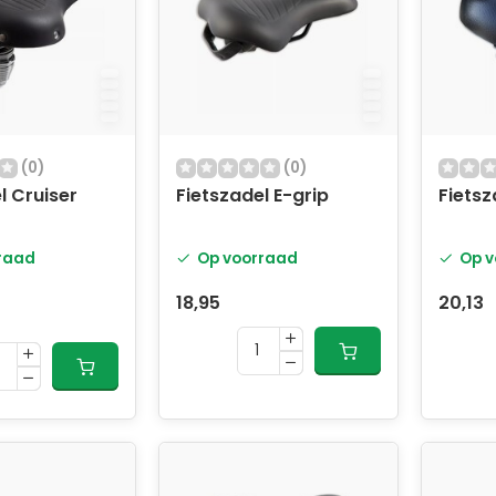
(0)
(0)
l Cruiser
Fietszadel E-grip
Fietsz
raad
Op voorraad
Op v
18,95
20,13