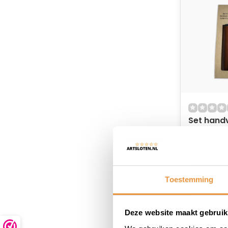
Set hand
mm bruin
Niet op
12,95
9,95
Toestemming
Deze website maakt gebruik