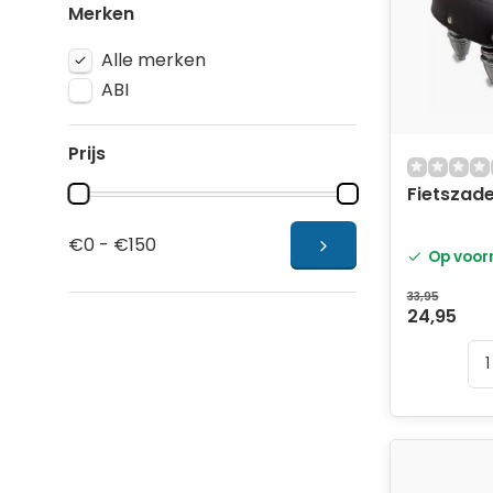
Merken
Alle merken
ABI
Prijs
Fietszade
€0 - €150
Op voor
33,95
24,95