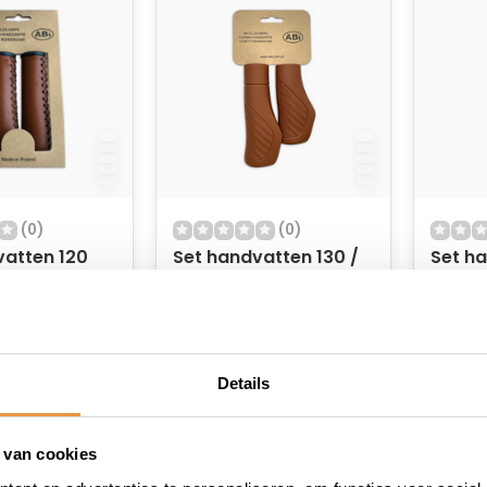
(0)
(0)
vatten 120
Set handvatten 130 /
Set ha
95 mm bruin
95 mm
 voorraad
Op voorraad
Op v
11,95
12,95
9,95
Details
 van cookies