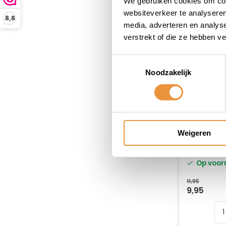
We gebruiken cookies om cont
websiteverkeer te analyseren
8,8
media, adverteren en analys
verstrekt of die ze hebben v
Toestemmingsselectie
Noodzakelijk
Weigeren
Set hand
mm zwar
Op voor
11,95
9,95