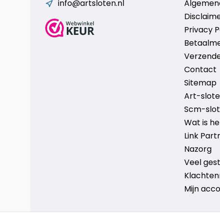
info@artsloten.nl
Algemen
Disclaim
Privacy P
Betaalm
Verzende
Contact
Sitemap
Art-sloten
Scm-slote
Wat is h
Link Part
Nazorg
Veel ges
Klachten
Mijn acc