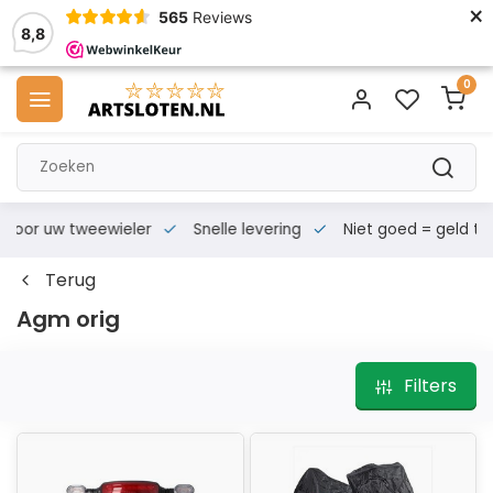
×
565
Reviews
8,8
0
s voor uw tweewieler
Snelle levering
Niet goed = geld te
Terug
Agm orig
Filters