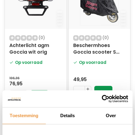
(0)
(0)
Achterlicht agm
Beschermhoes
Goccia wit orig
Goccia scooter S
zwart
Op voorraad
Op voorraad
106,36
49,95
76,95
Toestemming
Details
Over