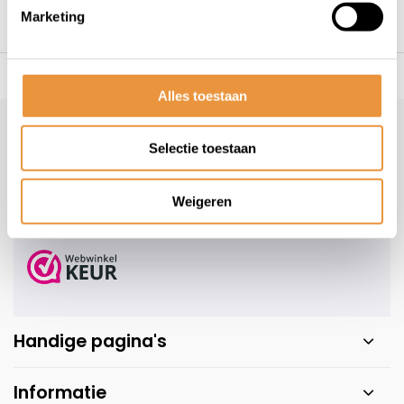
Marketing
s voor uw tweewieler
Snelle levering
Niet goed = geld t
Alles toestaan
Klantenservice
geopend
Selectie toestaan
Veelgestelde vragen
+31 78 780 2330
Weigeren
info@artsloten.nl
Handige pagina's
Informatie