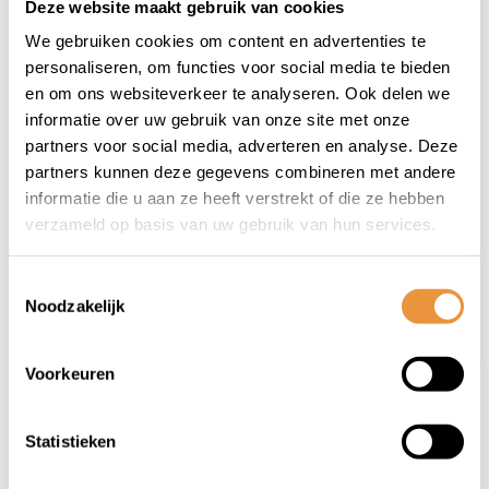
Deze website maakt gebruik van cookies
We gebruiken cookies om content en advertenties te
personaliseren, om functies voor social media te bieden
en om ons websiteverkeer te analyseren. Ook delen we
(0)
(0)
informatie over uw gebruik van onze site met onze
Koplamp Past op
Koplampunit Agm
partners voor social media, adverteren en analyse. Deze
AGM/New Flash/Pico
origineel rechthoek
partners kunnen deze gegevens combineren met andere
agm VX50s, BTC Riva
informatie die u aan ze heeft verstrekt of die ze hebben
Op voorraad
Op voorraad
Sport
verzameld op basis van uw gebruik van hun services.
39,95
49,34
Toestemmingsselectie
Noodzakelijk
Voorkeuren
1
Statistieken