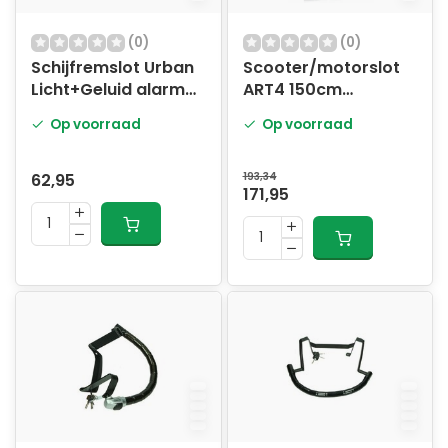
(0)
(0)
Schijfremslot Urban
Scooter/motorslot
Licht+Geluid alarm
ART4 150cm
Geel
MBT4068
Op voorraad
Op voorraad
62,95
193,34
171,95