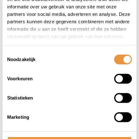
informatie over uw gebruik van onze site met onze
Op voorraad
Op voorraad
partners voor social media, adverteren en analyse. Deze
partners kunnen deze gegevens combineren met andere
97,00
84,96
informatie die u aan ze heeft verstrekt of die ze hebben
84,95
74,95
verzameld op basis van uw gebruik van hun services.
Toestemmingsselectie
Noodzakelijk
Voorkeuren
Statistieken
(0)
(0)
Marketing
Slot kabel stuur
slot kabel stuur
antirobos
antirobos