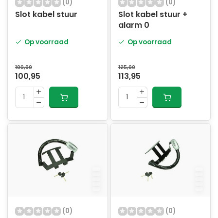
(0)
(0)
Slot kabel stuur
Slot kabel stuur +
alarm 0
Op voorraad
Op voorraad
109,00
125,00
100,95
113,95
(0)
(0)