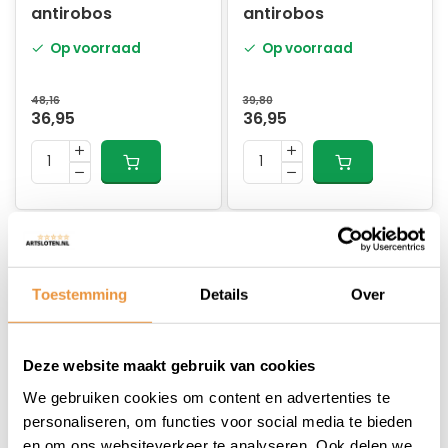
antirobos
antirobos
Op voorraad
Op voorraad
48,16
39,80
36,95
36,95
Toestemming
Details
Over
Deze website maakt gebruik van cookies
(0)
(0)
We gebruiken cookies om content en advertenties te
Slot kabel stuur
Slot kabel stuur
personaliseren, om functies voor social media te bieden
antirobos
antirobos
en om ons websiteverkeer te analyseren. Ook delen we