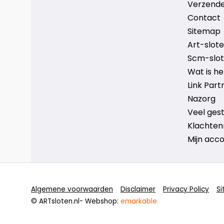
Verzende
Contact
Sitemap
Art-sloten
Scm-slote
Wat is h
Link Part
Nazorg
Veel ges
Klachten
Mijn acc
Algemene voorwaarden
Disclaimer
Privacy Policy
S
© ARTsloten.nl
- Webshop:
emarkable