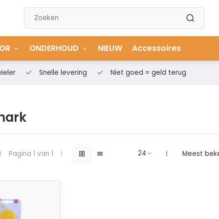
OR
ONDERHOUD
NIEUW
Accessoires
ieler
Snelle levering
Niet goed = geld terug
hark
Pagina 1 van 1
Meest bek