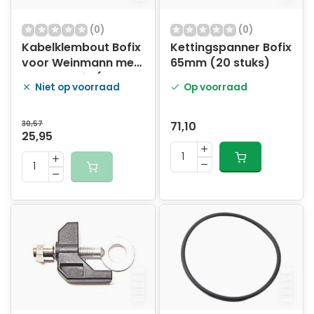
(0)
(0)
Kabelklembout Bofix
Kettingspanner Bofix
voor Weinmann met
65mm (20 stuks)
dwarsstukje (25
Niet op voorraad
Op voorraad
stuks)
30,57
71,10
25,95