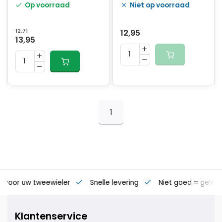
Op voorraad
Niet op voorraad
12,71
12,95
13,95
1
s voor uw tweewieler
Snelle levering
Niet goed = geld t
Klantenservice