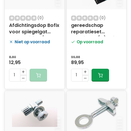
(0)
(0)
Afdichtingsdop Bofix
gereedschap
voor spiegelgat
reparatieset
Honda Vision /
bougiegat (C) univ
Niet op voorraad
Op voorraad
Piaggio Sfera 18mm
10mm
(12 stuks)
8,80
99,88
12,95
89,95