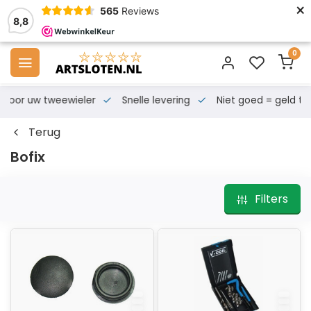
×
565
Reviews
8,8
0
s voor uw tweewieler
Snelle levering
Niet goed = geld te
Terug
Bofix
Filters