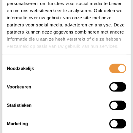
Oppompnippel
Rempotdekselschroef
personaliseren, om functies voor social media te bieden
BMX/ATB met
Bofix M4 x 10 (25
en om ons websiteverkeer te analyseren. Ook delen we
terugslagventiel
stuks)
informatie over uw gebruik van onze site met onze
Op voorraad
Niet op voorraad
(25*)
partners voor social media, adverteren en analyse. Deze
partners kunnen deze gegevens combineren met andere
31,45
4,95
informatie die u aan ze heeft verstrekt of die ze hebben
35,95
5,95
verzameld op basis van uw gebruik van hun services.
Toestemmingsselectie
Noodzakelijk
Voorkeuren
Statistieken
(0)
(0)
Marketing
Treeplankschroef
Veer