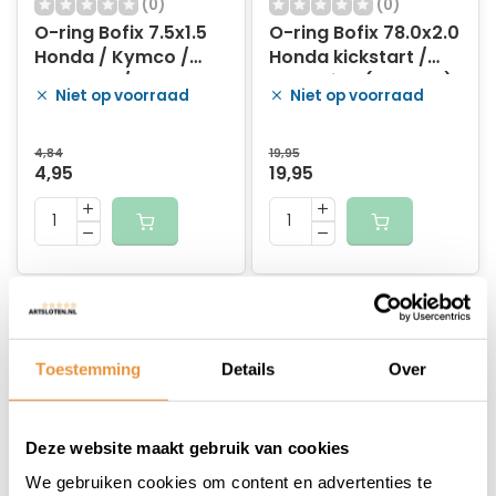
(0)
(0)
O-ring Bofix 7.5x1.5
O-ring Bofix 78.0x2.0
Honda / Kymco /
Honda kickstart /
Wallaroo /
koppeling (12 stuks)
Niet op voorraad
Niet op voorraad
remsegment (12
stuks)
4,84
19,95
4,95
19,95
Toestemming
Details
Over
Deze website maakt gebruik van cookies
(0)
(0)
We gebruiken cookies om content en advertenties te