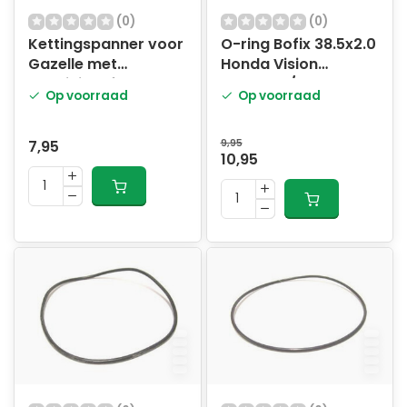
(0)
(0)
Kettingspanner voor
O-ring Bofix 38.5x2.0
Gazelle met
Honda Vision
aluminium frame
Wallaroo/Yamaha
Op voorraad
Op voorraad
BW's /Zest kopl. (12
stuks)
7,95
9,95
10,95