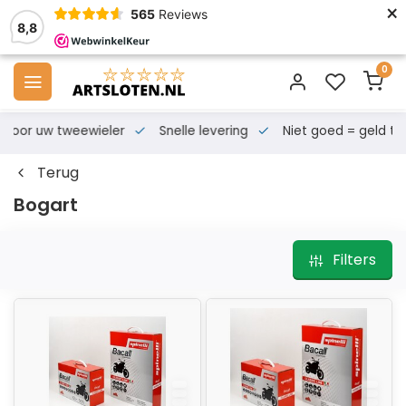
×
565
Reviews
8,8
0
s voor uw tweewieler
Snelle levering
Niet goed = geld te
Terug
Bogart
Filters