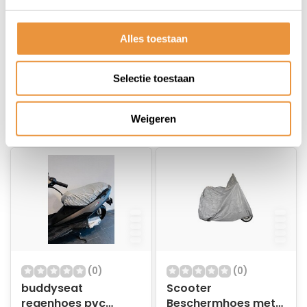
scooter S grijs
regenhoes pvc
bogart
60x107cm L grijs
Op voorraad
Op voorraad
bogart
Alles toestaan
60,26
15,95
Selectie toestaan
45,95
Weigeren
(0)
(0)
buddyseat
Scooter
regenhoes pvc
Beschermhoes met