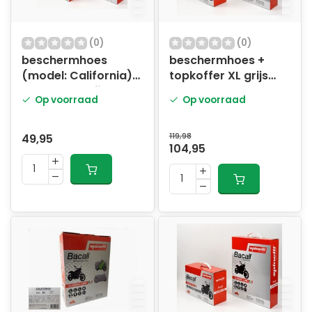
(0)
(0)
beschermhoes
beschermhoes +
(model: California)
topkoffer XL grijs
scooter M grijs
bogart
Op voorraad
Op voorraad
49,95
119,98
104,95