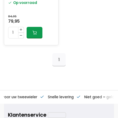
Op voorraad
koffer Maat L Grijs
84,95
79,95
1
s voor uw tweewieler
Snelle levering
Niet goed = geld t
Klantenservice