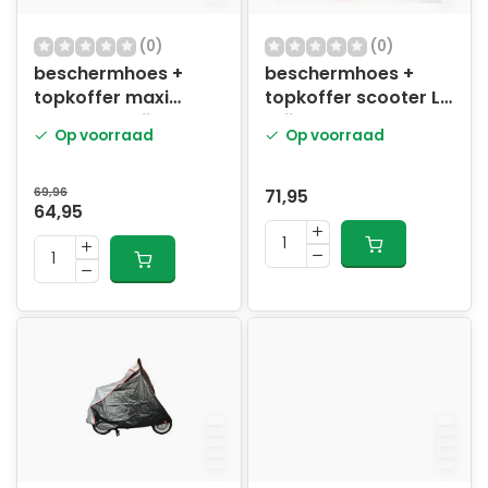
(0)
(0)
beschermhoes +
beschermhoes +
topkoffer maxi
topkoffer scooter L
scooter L grijs
grijs bogart
Op voorraad
Op voorraad
69,96
71,95
64,95