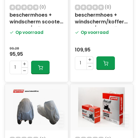
(0)
(0)
beschermhoes +
beschermhoes +
windscherm scooter
windscherm/koffer
M zwart/grijs bogart
metrop/mp3 grijs
Op voorraad
Op voorraad
99,28
109,95
95,95