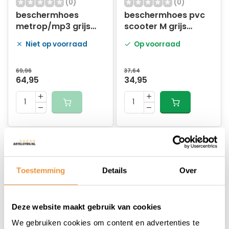
(0)
(0)
beschermhoes
beschermhoes pvc
metrop/mp3 grijs
scooter M grijs
bogart
bogart
Niet op voorraad
Op voorraad
69,96
37,64
64,95
34,95
Toestemming
Details
Over
Deze website maakt gebruik van cookies
(0)
(0)
We gebruiken cookies om content en advertenties te