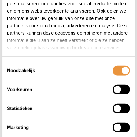
beschermhoes quad
beschermhoes
personaliseren, om functies voor social media te bieden
grijs bogart
scooter M
en om ons websiteverkeer te analyseren. Ook delen we
zwart/grijs bogart
informatie over uw gebruik van onze site met onze
Op voorraad
Op voorraad
partners voor social media, adverteren en analyse. Deze
partners kunnen deze gegevens combineren met andere
90,00
81,40
informatie die u aan ze heeft verstrekt of die ze hebben
81,95
77,95
verzameld op basis van uw gebruik van hun services.
Toestemmingsselectie
Noodzakelijk
Voorkeuren
Statistieken
(0)
(0)
Marketing
beschermhoes
buddyseat