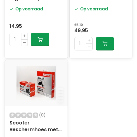
60x90cm M grijs
windscherm Maat L
Op voorraad
Op voorraad
bogart
Grijs
14,95
65,10
49,95
(0)
Scooter
Beschermhoes met
windscherm en