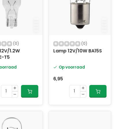
(0)
(0)
12V/1.2W
Lamp 12V/10W BA15S
E-T5
oorraad
Op voorraad
6,95