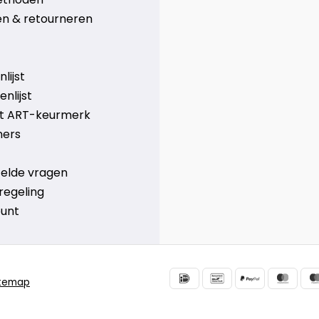
n & retourneren
lijst
nlijst
et ART-keurmerk
ners
telde vragen
regeling
ount
itemap