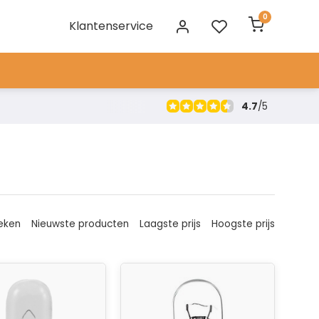
0
Klantenservice
4.7
/
5
eken
Nieuwste producten
Laagste prijs
Hoogste prijs