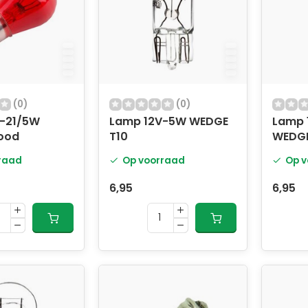
(0)
(0)
-21/5W
Lamp 12V-5W WEDGE
Lamp 
ood
T10
WEDG
raad
Op voorraad
Op v
6,95
6,95