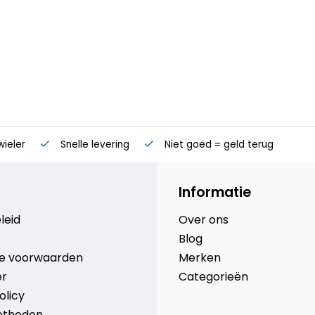
wieler
Snelle levering
Niet goed = geld terug
Informatie
leid
Over ons
Blog
e voorwaarden
Merken
er
Categorieën
olicy
ethoden