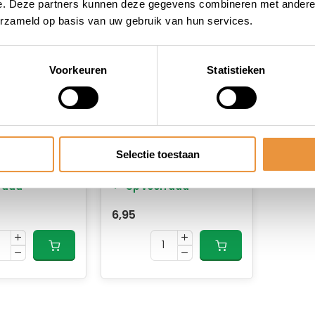
e. Deze partners kunnen deze gegevens combineren met andere i
erzameld op basis van uw gebruik van hun services.
Voorkeuren
Statistieken
(0)
(0)
/20W P26S
Lamp 6V/5W BA9S
Selectie toestaan
raad
Op voorraad
6,95