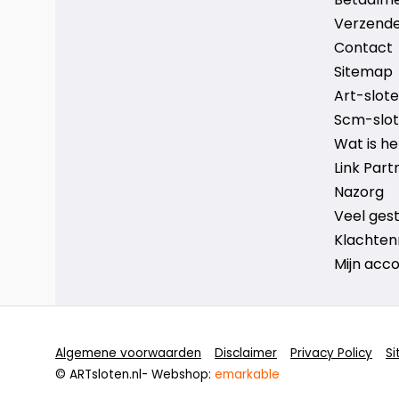
Verzende
Contact
Sitemap
Art-sloten
Scm-slote
Wat is h
Link Part
Nazorg
Veel ges
Klachten
Mijn acc
Algemene voorwaarden
Disclaimer
Privacy Policy
S
© ARTsloten.nl
- Webshop:
emarkable