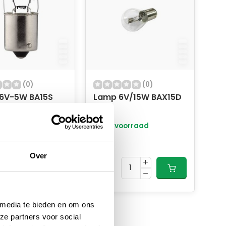
(0)
(0)
6V-5W BA15S
Lamp 6V/15W BAX15D
oorraad
Op voorraad
9,95
Over
 media te bieden en om ons
ze partners voor social