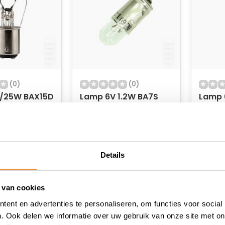
(0)
(0)
/25W BAX15D
Lamp 6V 1.2W BA7S
Lamp 
raad
Op voorraad
Op v
6,95
6,95
Details
 van cookies
ent en advertenties te personaliseren, om functies voor social
. Ook delen we informatie over uw gebruik van onze site met on