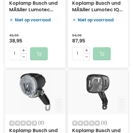
Koplamp Busch und
Koplamp Busch und
MÃ¼ller Lumotec
MÃ¼ller Lumotec IQ
Classic N Retro Look
Cyo Premium R
Niet op voorraad
Niet op voorraad
25 Lux - RVS
Senso Plus 60 Lux -
zwart
45,90
94,90
38,95
87,95
(0)
(0)
Koplamp Busch und
Koplamp Busch und