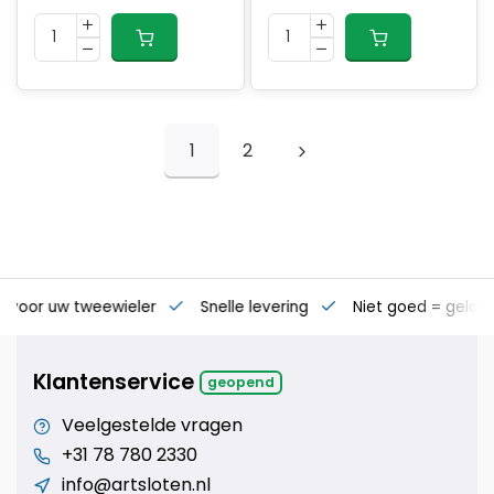
1
2
s voor uw tweewieler
Snelle levering
Niet goed = geld t
Klantenservice
geopend
Veelgestelde vragen
+31 78 780 2330
info@artsloten.nl