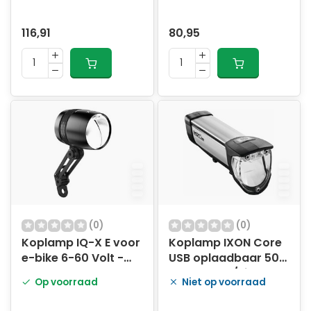
e-bike 9-48 Volt -
naafdynamo - 70
100/150 Lux
Lux - zilver
116,91
80,95
(0)
(0)
Koplamp IQ-X E voor
Koplamp IXON Core
e-bike 6-60 Volt -
USB oplaadbaar 50
150 Lux
Lux - zwart/zilver
Op voorraad
Niet op voorraad