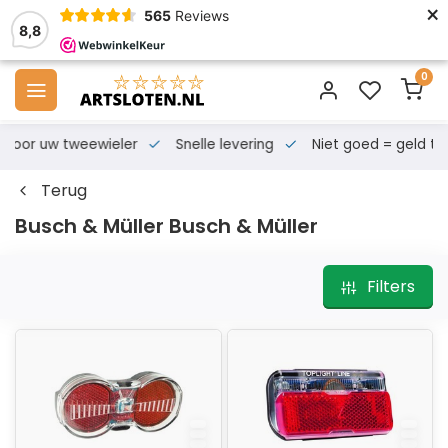
×
565
Reviews
8,8
0
s voor uw tweewieler
Snelle levering
Niet goed = geld te
Terug
Busch & Müller Busch & Müller
Filters