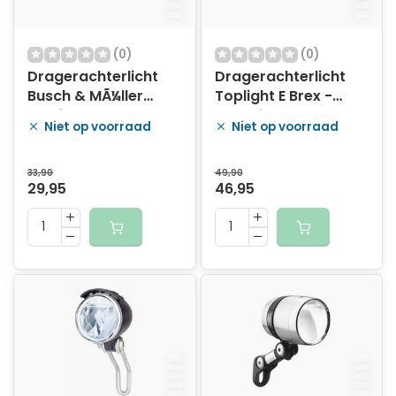
(0)
(0)
Dragerachterlicht
Dragerachterlicht
Busch & MÃ¼ller
Toplight E Brex -
Toplight Flat-S met
geschikt voor E-
Niet op voorraad
Niet op voorraad
sensor
bikes
33,90
49,90
29,95
46,95