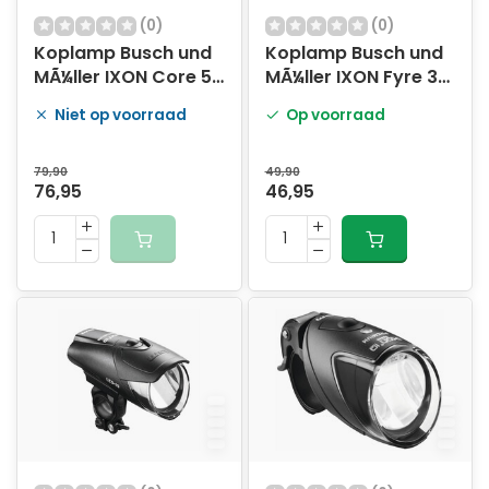
(0)
(0)
Koplamp Busch und
Koplamp Busch und
MÃ¼ller IXON Core 50
MÃ¼ller IXON Fyre 30
Lux - zwart
Lux USB oplaadbaar
Niet op voorraad
Op voorraad
- zwart
79,90
49,90
76,95
46,95