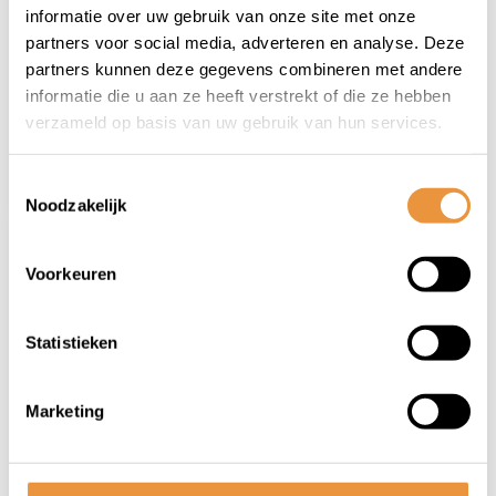
XM High Beam voor
Myc E voor e-bike -
informatie over uw gebruik van onze site met onze
Niet op voorraad
Op voorraad
e-bike - 120/170 Lux
50 Lux - 6-42 Volt
partners voor social media, adverteren en analyse. Deze
- zwart
partners kunnen deze gegevens combineren met andere
199,90
69,90
informatie die u aan ze heeft verstrekt of die ze hebben
165,95
60,95
verzameld op basis van uw gebruik van hun services.
Toestemmingsselectie
Noodzakelijk
Voorkeuren
Statistieken
Marketing
(0)
(0)
Koplamp Busch und
Koplamp Busch und
MÃ¼ller Lumotec
MÃ¼lller IQ Eyc E voor
Myc T Senso Plus
e-bike - 50 Lux