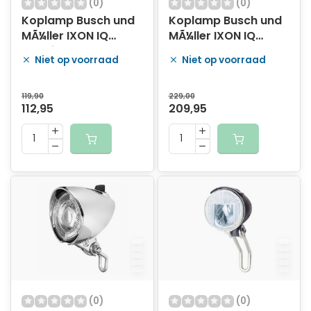
(0)
(0)
Koplamp Busch und
Koplamp Busch und
MÃ¼ller IXON IQ
MÃ¼ller IXON IQ
Premium 80 Lux -
Speed 90 Lux USB
Niet op voorraad
Niet op voorraad
zwart
oplaadbaar - zwart
119,90
229,00
112,95
209,95
(0)
(0)