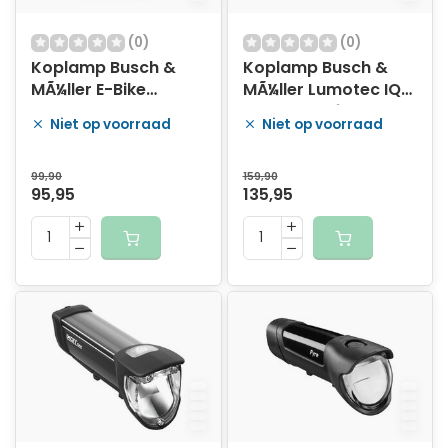
(0)
(0)
Koplamp Busch &
Koplamp Busch &
MÃ¼ller E-Bike
MÃ¼ller Lumotec IQ-
Lumotec IQ CYO
X voor naafdynamo
Niet op voorraad
Niet op voorraad
Premium 80-Lux
6-60 Volt - 100 lux -
zilver
99,90
159,90
95,95
135,95