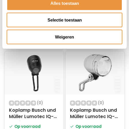
Niet op voorraad
Niet op voorraad
Alles toestaan
met sensor en
standlicht voor
naafdynamo - 50
54,90
74,90
Selectie toestaan
50,95
65,95
Lux
Weigeren
(0)
(0)
Koplamp Busch und
Koplamp Busch und
Müller Lumotec IQ-
Müller Lumotec IQ-
XS High Beam voor
XS T Senso voor
Op voorraad
Op voorraad