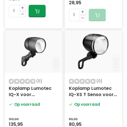
28,95
(0)
(0)
Koplamp Lumotec
Koplamp Lumotec
IQ-X voor
IQ-XS T Senso voor
naafdynamo 6-60
naafdynamo - 70
Op voorraad
Op voorraad
Volt - 100 Lux - zwart
Lux - zwart
159,90
89,90
135,95
80,95