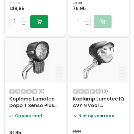
169,90
79,90
148,95
76,95
(0)
(0)
Koplamp Lumotec
Koplamp Lumotec IQ
Dopp T Senso Plus
AVY N voor
met sensor en
naafdynamo - 40 lux
Op voorraad
Niet op voorraad
standlicht voor
naafdynamo - 35
Lux
31,95
33,90