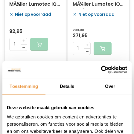
MÃ¼ller Lumotec IQ
MÃ¼ller Lumotec IQ-
Cyo Premium RT
XL High Beam voor
Niet op voorraad
Niet op voorraad
Senso Plus 60 Lux -
e-bike - 120/170 Lux
zwart
- zwart
92,95
299,00
271,95
Toestemming
Details
Over
Deze website maakt gebruik van cookies
We gebruiken cookies om content en advertenties te
(0)
(0)
personaliseren, om functies voor social media te bieden
Koplamp Busch und
Koplamp Busch und
en om ons websiteverkeer te analyseren. Ook delen we
MÃ¼ller Lumotec IQ-
MÃ¼ller Lumotec