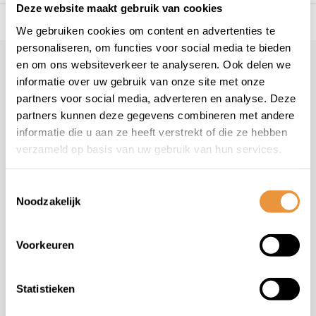
Deze website maakt gebruik van cookies
s voor uw tweewieler
Snelle levering
Niet goed = geld t
We gebruiken cookies om content en advertenties te
personaliseren, om functies voor social media te bieden
en om ons websiteverkeer te analyseren. Ook delen we
Klantenservice
informatie over uw gebruik van onze site met onze
Veelgestelde vragen
partners voor social media, adverteren en analyse. Deze
+31 78 780 2330
partners kunnen deze gegevens combineren met andere
informatie die u aan ze heeft verstrekt of die ze hebben
info@artsloten.nl
verzameld op basis van uw gebruik van hun services.
Toestemmingsselectie
Noodzakelijk
Handige pagina's
Voorkeuren
Informatie
Statistieken
Contactgegevens