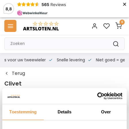
×
565
Reviews
8,8
0
s voor uw tweewieler
Snelle levering
Niet goed = geld te
Terug
Clivet
Filters
Toestemming
Details
Over