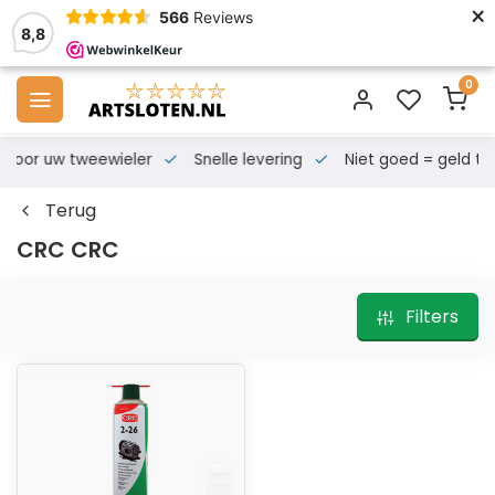
×
566
Reviews
8,8
0
s voor uw tweewieler
Snelle levering
Niet goed = geld te
Terug
CRC CRC
Filters