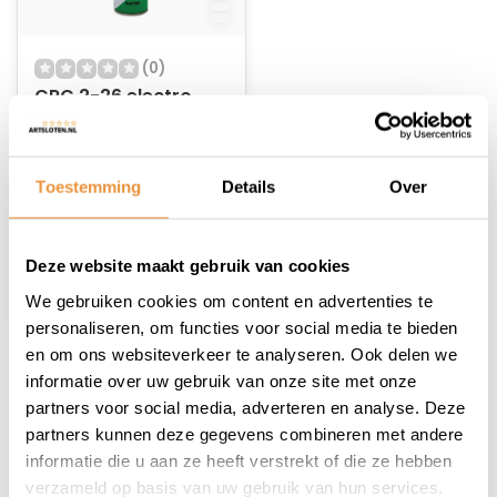
(0)
CRC 2-26 electro
spray
Niet op voorraad
Toestemming
Details
Over
35,78
Deze website maakt gebruik van cookies
We gebruiken cookies om content en advertenties te
personaliseren, om functies voor social media te bieden
en om ons websiteverkeer te analyseren. Ook delen we
1
informatie over uw gebruik van onze site met onze
partners voor social media, adverteren en analyse. Deze
partners kunnen deze gegevens combineren met andere
informatie die u aan ze heeft verstrekt of die ze hebben
verzameld op basis van uw gebruik van hun services.