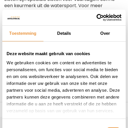
een keurmerk uit de watersport. Voor meer
Bootjes
informatie over scm
klik hier
.
Aanhangwagens
Buitenboordmotoren
Double lock heeft zich er op toegelegd
Bedrijfswagens
hoogwaardige sloten te fabriceren voor:
Rolsteigers
Toestemming
Details
Over
Bootjes
Aanhangwagens
Deze website maakt gebruik van cookies
Buitenboordmotoren
We gebruiken cookies om content en advertenties te
Bedrijfswagens
personaliseren, om functies voor social media te bieden
Rolsteigers
en om ons websiteverkeer te analyseren. Ook delen we
informatie over uw gebruik van onze site met onze
partners voor social media, adverteren en analyse. Deze
partners kunnen deze gegevens combineren met andere
informatie die u aan ze heeft verstrekt of die ze hebben
s voor uw tweewieler
Snelle levering
Niet goed = geld t
verzameld op basis van uw gebruik van hun services.
Toestemmingsselectie