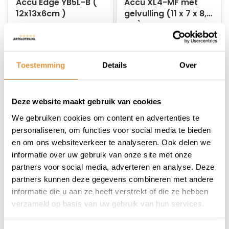
Accu Edge YB5L-B (
Accu XL4-MF met
12x13x6cm )
gelvulling (11 x 7 x 8,5
cm)
Niet op voorraad
Op voorraad
23,95
19,95
Toestemming
Details
Over
20,95
18,95
Deze website maakt gebruik van cookies
We gebruiken cookies om content en advertenties te
personaliseren, om functies voor social media te bieden
en om ons websiteverkeer te analyseren. Ook delen we
informatie over uw gebruik van onze site met onze
partners voor social media, adverteren en analyse. Deze
partners kunnen deze gegevens combineren met andere
informatie die u aan ze heeft verstrekt of die ze hebben
verzameld op basis van uw gebruik van hun services.
(0)
(0)
Accu YB4L-B
Accudeksel Peugeot