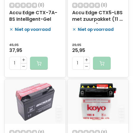
(0)
(0)
Accu Edge CTX-7A-
Accu Edge CTX5-LBS
BS Intelligent-Gel
met zuurpakket (11 x
7 x 8.5 cm)
Niet op voorraad
Niet op voorraad
45,95
29,95
37,95
25,95
(0)
(0)