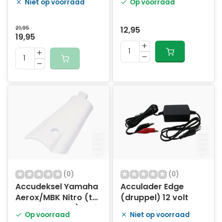
Niet op voorraad
Op voorraad
21,95
12,95
19,95
(0)
(0)
Accudeksel Yamaha
Acculader Edge
Aerox/MBK Nitro (tot
(druppel) 12 volt
bouwjaar 2014) - wit
Op voorraad
Niet op voorraad