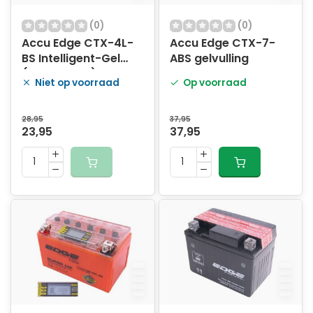
(0)
(0)
Accu Edge CTX-4L-
Accu Edge CTX-7-
BS Intelligent-Gel
ABS gelvulling
(11x7x8.5cm)
Niet op voorraad
Op voorraad
28,95
37,95
23,95
37,95