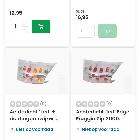
12,95
19,95
16,95
(0)
(0)
Achterlicht 'Led' +
Achterlicht 'led' Edge
richtingaanwijzer
Piaggio Zip 2000
Edge Piaggio Zip
helder glas
Niet op voorraad
Niet op voorraad
2000 - met helder
glas