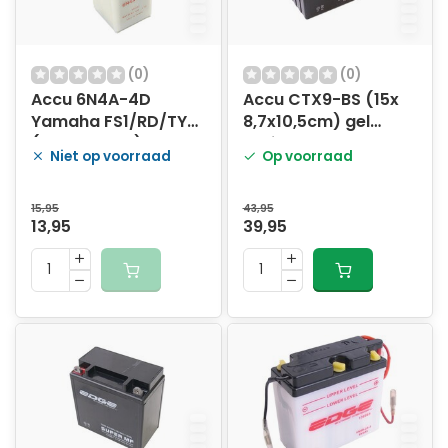
(0)
(0)
Accu 6N4A-4D
Accu CTX9-BS (15x
Yamaha FS1/RD/TY
8,7x10,5cm) gel
(6x13x5.5cm)
vulling
Niet op voorraad
Op voorraad
15,95
43,95
13,95
39,95