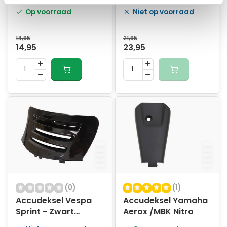
mat zwart
Op voorraad
Niet op voorraad
14,95
21,95
14,95
23,95
(0)
(1)
Accudeksel Vespa
Accudeksel Yamaha
Sprint - Zwart
Aerox /MBK Nitro
metallic