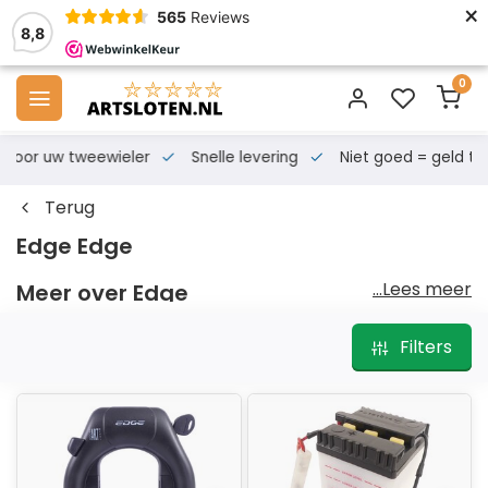
×
565
Reviews
8,8
0
s voor uw tweewieler
Snelle levering
Niet goed = geld te
Terug
Edge Edge
...Lees meer
Meer over Edge
Filters
Wij bieden hoge kwaliteit onderdelen en accessoires
aan tegen gunstige prijzen. ​ EDGE Bike Parts is
ontstaan vanuit vraag naar betaalbare kwaliteit 's
onderdelen en accessoires. Door jarenlange ervaring