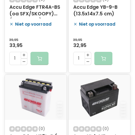
Accu Edge FTR4A-BS
Accu Edge YB-9-B
(oa SFX/SKOOPY)
(13.5x14x7.5 cm)
(11x5x8,5cm)
Niet op voorraad
Niet op voorraad
39,95
39,95
33,95
32,95
(0)
(0)