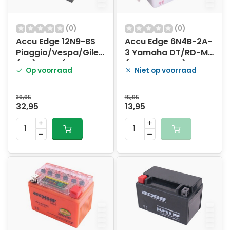
(0)
(0)
Accu Edge 12N9-BS
Accu Edge 6N4B-2A-
Piaggio/Vespa/Gilera
3 Yamaha DT/RD-MX
(MF) YB9B (met
(10x10x4.5cm)
Op voorraad
Niet op voorraad
gelvulling)
39,95
15,95
32,95
13,95