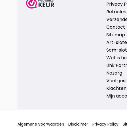
Privacy P
Betaalm
Verzende
Contact
Sitemap
Art-sloten
Scm-slote
Wat is h
Link Part
Nazorg
Veel ges
Klachten
Mijn acc
Algemene voorwaarden
Disclaimer
Privacy Policy
S