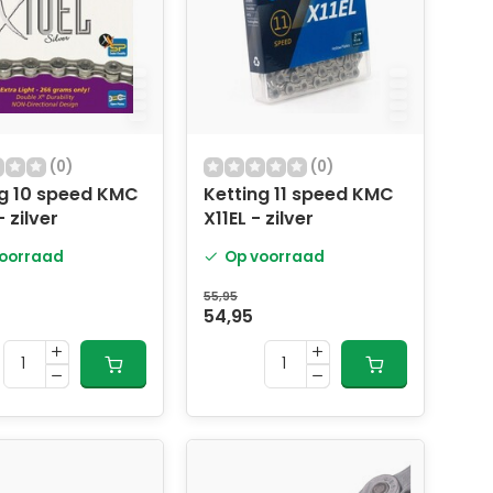
(0)
(0)
ng 10 speed KMC
Ketting 11 speed KMC
- zilver
X11EL - zilver
oorraad
Op voorraad
55,95
54,95