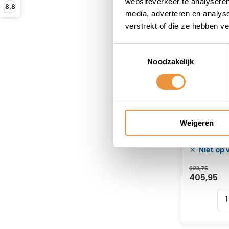
websiteverkeer te analyseren
8,8
media, adverteren en analys
verstrekt of die ze hebben v
Toestemmingsselectie
Noodzakelijk
Ketting K
Weigeren
speed 12
(25 stuks
Niet op
werkplaa
623,75
405,95