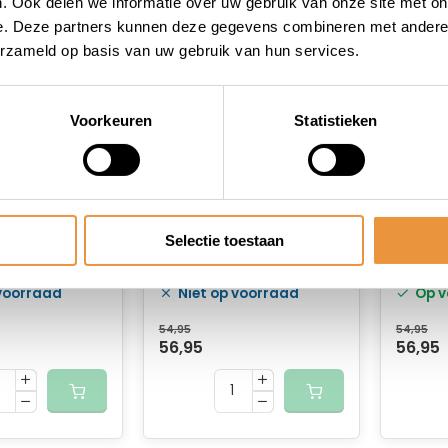
. Ook delen we informatie over uw gebruik van onze site met on
e. Deze partners kunnen deze gegevens combineren met andere i
erzameld op basis van uw gebruik van hun services.
Voorkeuren
Statistieken
(0)
(0)
MC X10.73 10
Ketting single speed
Kettin
Selectie toestaan
0 schakels
KMC X101 Gold 112
KMC X1
 in
schakels - goud
schake
 voorraad
Niet op voorraad
Op v
tsverpakking)
54,95
54,95
56,95
56,95