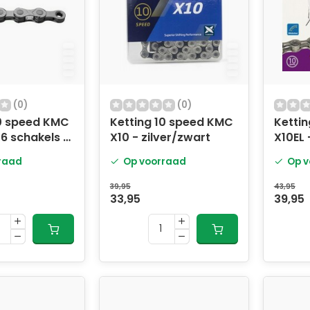
(0)
(0)
10 speed KMC
Ketting 10 speed KMC
Ketti
36 schakels -
X10 - zilver/zwart
X10EL 
raad
Op voorraad
Op v
39,95
43,95
33,95
39,95