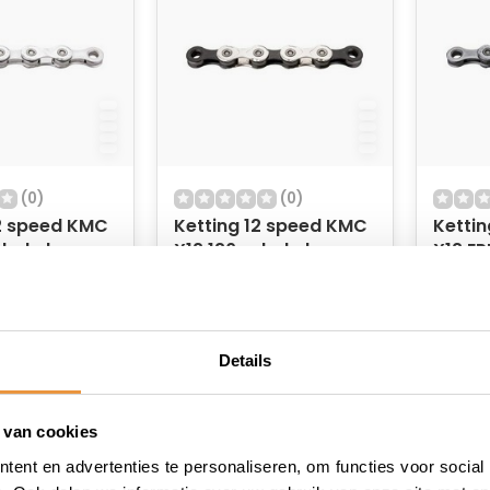
(0)
(0)
12 speed KMC
Ketting 12 speed KMC
Ketti
X12 126 schakels -
X12 EP
zilver/zwart
zilver
 voorraad
Op voorraad
Niet
(werkplaatsverpakking)
39,95
49,95
37,95
60,95
Details
 van cookies
ent en advertenties te personaliseren, om functies voor social