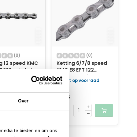
(0)
(0)
ng 12 speed KMC
Ketting 6/7/8 speed
T 126 schakels -
KMC E8 EPT 122
schakels - zilver
 op voorraad
Niet op voorraad
34,95
32,95
Over
 media te bieden en om ons