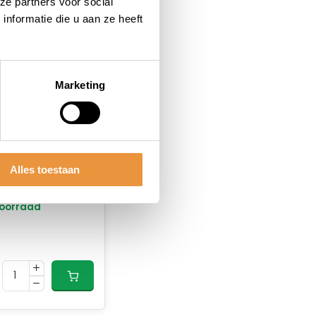
ze partners voor social
nformatie die u aan ze heeft
Marketing
(0)
g single speed
Alles toestaan
01 Silver 112
ls - zilver
oorraad