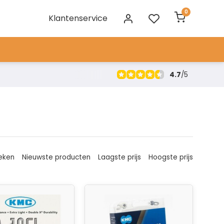
0
Klantenservice
4.7
/
5
eken
Nieuwste producten
Laagste prijs
Hoogste prijs