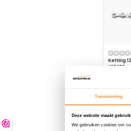
Ketting 
X12 126 schakels -
zilver
Niet op
54,95
53,95
Toestemming
Deze website maakt gebruik
We gebruiken cookies om cont