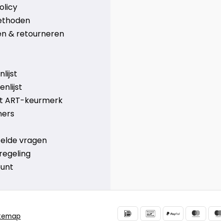
olicy
ethoden
n & retourneren
lijst
nlijst
et ART-keurmerk
ners
telde vragen
regeling
ount
itemap