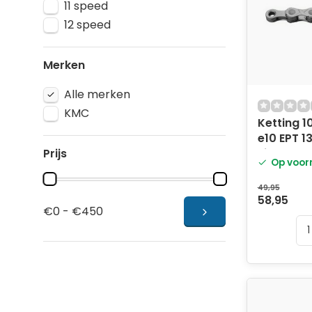
11 speed
12 speed
Merken
Alle merken
KMC
Ketting 
e10 EPT 1
Prijs
zilver
Op voor
49,95
58,95
€0 - €450